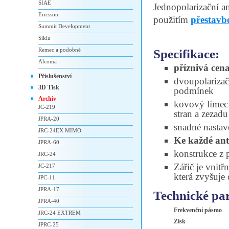
SIAE
Jednopolarizační a
Ericsson
použitím
přestavb
Summit Development
Siklu
Remec a podobné
Specifikace:
Alcoma
příznivá cen
Příslušenství
dvoupolarizač
3D Tisk
podmínek
Archiv
kovový límec 
JC-219
stran a zezad
JPRA-20
snadné nastav
JRC-24EX MIMO
Ke každé an
JPRA-60
konstrukce z p
JRC-24
Zářič je vnitř
JC-217
která zvyšuje 
JPC-11
JPRA-17
Technické pa
JPRA-40
Frekvenční pásmo
JRC-24 EXTREM
Zisk
JPRC-25