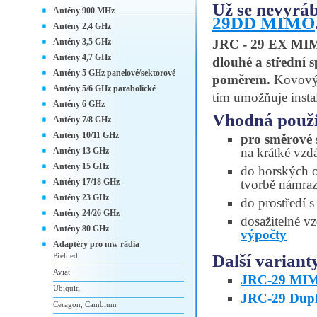
Už se nevyrá
Antény 900 MHz
29DD MIMO
Antény 2,4 GHz
Antény 3,5 GHz
JRC - 29 EX MIMO
Antény 4,7 GHz
dlouhé a střední
Antény 5 GHz panelové/sektorové
poměrem.
Kovový l
Antény 5/6 GHz parabolické
tím umožňuje instal
Antény 6 GHz
Vhodná použi
Antény 7/8 GHz
Antény 10/11 GHz
pro směrové 
na krátké vzd
Antény 13 GHz
Antény 15 GHz
do horských o
Antény 17/18 GHz
tvorbě námra
Antény 23 GHz
do prostředí
Antény 24/26 GHz
dosažitelné vz
Antény 80 GHz
výpočty
Adaptéry pro mw rádia
Další variant
Přehled
Aviat
JRC-29 MI
Ubiquiti
JRC-29 Dup
Ceragon, Cambium