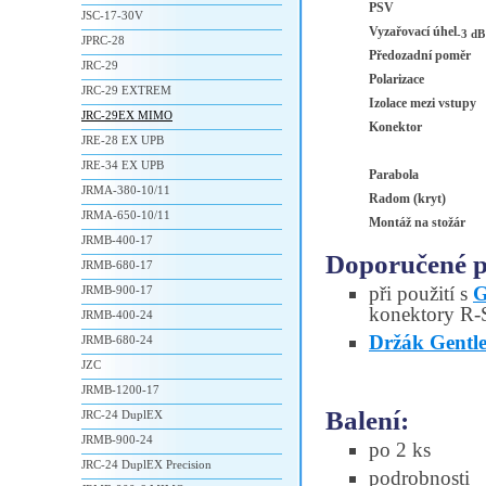
PSV
JSC-17-30V
Vyzařovací úhel
-3 dB
JPRC-28
Předozadní poměr
JRC-29
Polarizace
JRC-29 EXTREM
Izolace mezi vstupy
JRC-29EX MIMO
Konektor
JRE-28 EX UPB
JRE-34 EX UPB
Parabola
JRMA-380-10/11
Radom (kryt)
JRMA-650-10/11
Montáž na stožár
JRMB-400-17
Doporučené př
JRMB-680-17
při použití s
G
JRMB-900-17
konektory R
JRMB-400-24
Držák Gentl
JRMB-680-24
JZC
JRMB-1200-17
Balení:
JRC-24 DuplEX
JRMB-900-24
po 2 ks
JRC-24 DuplEX Precision
podrobnosti