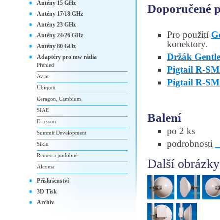
Antény 15 GHz
Doporučené př
Antény 17/18 GHz
Antény 23 GHz
Pro použití
G
Antény 24/26 GHz
konektory.
Antény 80 GHz
Držák Gentl
Adaptéry pro mw rádia
Přehled
Pigtail R-
Aviat
Pigtail R-S
Ubiquiti
Ceragon, Cambium
SIAE
Balení
Ericsson
po 2 ks
Summit Development
podrobnosti
Siklu
Remec a podobné
Další obrázky
Alcoma
Příslušenství
3D Tisk
Archiv