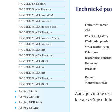
JRC-29DD SX DuplEX
Technické pa
JRC-29DD Duplex Precision
JRC-29DD MIMO Prec MimX
JRC-32DD MIMO Precision
Frekvenční rozsah
JRC-32DD MIMO Precision PriS
Zisk
JRC-32DD DuplEX Precision
PSV
5,1 - 5,9 GHz
JRC-32DD MIMO Precision MimX
Předozadní poměr
JRC-35DD MIMO Precision
Šířka svazku
-3 dB
JRC-35DD MIMO PriS
Polarizace
JRC-35DD DuplEX Precision
Izolace mezi konekto
JRC-35DD MIMO MimX
Konektor
JRC-38DD MIMO Pre
Parabola
JRC-38DD MIMO PriS
Radom
JRC-38DD DuplEX Precision
Montáž na stožár
JRC-38DD MIMO MimX
Antény 6 GHz
Zářič je vnitřně o
Antény 7/8 GHz
která zvyšuje odoln
Antény 10/11 GHz
Antény 13 GHz