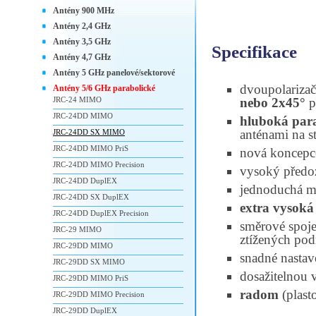
Antény 900 MHz
Antény 2,4 GHz
Antény 3,5 GHz
Specifikace
Antény 4,7 GHz
Antény 5 GHz panelové/sektorové
dvoupolariza
Antény 5/6 GHz parabolické
JRC-24 MIMO
nebo 2x45°
p
JRC-24DD MIMO
hluboká par
anténami na s
JRC-24DD SX MIMO
JRC-24DD MIMO PriS
nová koncepc
JRC-24DD MIMO Precision
vysoký předo
JRC-24DD DuplEX
jednoduchá 
JRC-24DD SX DuplEX
extra vysoká
JRC-24DD DuplEX Precision
směrové spoje 
JRC-29 MIMO
ztížených po
JRC-29DD MIMO
snadné nastav
JRC-29DD SX MIMO
dosažitelnou v
JRC-29DD MIMO PriS
radom
(plast
JRC-29DD MIMO Precision
JRC-29DD DuplEX