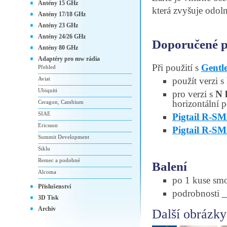
Antény 15 GHz
která zvyšuje odoln
Antény 17/18 GHz
Antény 23 GHz
Antény 24/26 GHz
Doporučené př
Antény 80 GHz
Adaptéry pro mw rádia
Při použití s
Gent
Přehled
Aviat
použít verzi s
Ubiquiti
pro verzi s
N 
horizontální p
Ceragon, Cambium
SIAE
Pigtail R-
Ericsson
Pigtail R-S
Summit Development
Siklu
Remec a podobné
Balení
Alcoma
po 1 kuse smo
Příslušenství
podrobnosti
3D Tisk
Archiv
Další obrázky