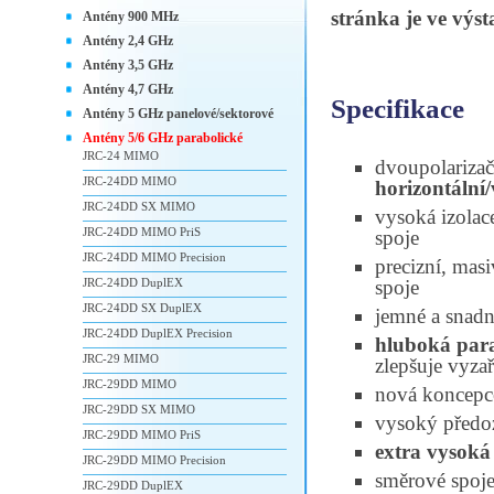
stránka je ve výs
Antény 900 MHz
Antény 2,4 GHz
Antény 3,5 GHz
Antény 4,7 GHz
Specifikace
Antény 5 GHz panelové/sektorové
Antény 5/6 GHz parabolické
JRC-24 MIMO
dvoupolariza
JRC-24DD MIMO
horizontální/
JRC-24DD SX MIMO
vysoká izolac
JRC-24DD MIMO PriS
spoje
JRC-24DD MIMO Precision
precizní, mas
JRC-24DD DuplEX
spoje
JRC-24DD SX DuplEX
jemné a snadn
JRC-24DD DuplEX Precision
hluboká par
JRC-29 MIMO
zlepšuje vyza
JRC-29DD MIMO
nová koncepc
JRC-29DD SX MIMO
vysoký předo
JRC-29DD MIMO PriS
extra vysoká
JRC-29DD MIMO Precision
směrové spoje
JRC-29DD DuplEX