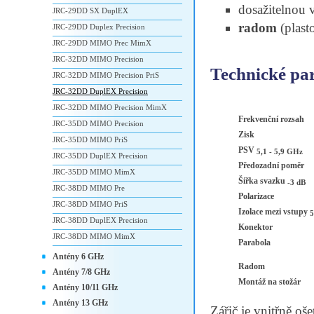
dosažitelnou v
JRC-29DD SX DuplEX
radom
(plast
JRC-29DD Duplex Precision
JRC-29DD MIMO Prec MimX
JRC-32DD MIMO Precision
Technické pa
JRC-32DD MIMO Precision PriS
JRC-32DD DuplEX Precision
JRC-32DD MIMO Precision MimX
Frekvenční rozsah
JRC-35DD MIMO Precision
Zisk
JRC-35DD MIMO PriS
PSV
5,1 - 5,9 GHz
JRC-35DD DuplEX Precision
Předozadní poměr
JRC-35DD MIMO MimX
Šířka svazku
-3 dB
JRC-38DD MIMO Pre
Polarizace
JRC-38DD MIMO PriS
Izolace mezi vstupy
5
JRC-38DD DuplEX Precision
Konektor
JRC-38DD MIMO MimX
Parabola
Antény 6 GHz
Radom
Antény 7/8 GHz
Montáž na stožár
Antény 10/11 GHz
Antény 13 GHz
Zářič je vnitřně o