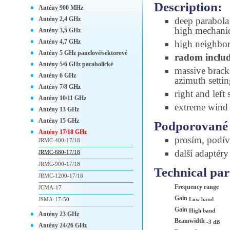
Description:
Antény 900 MHz
Antény 2,4 GHz
deep parabola 
high mechanic
Antény 3,5 GHz
Antény 4,7 GHz
high neighbori
Antény 5 GHz panelové/sektorové
radom inclu
Antény 5/6 GHz parabolické
massive brac
Antény 6 GHz
azimuth setti
Antény 7/8 GHz
right and left
Antény 10/11 GHz
extreme wind s
Antény 13 GHz
Antény 15 GHz
Podporované 
Antény 17/18 GHz
prosím, podív
JRMC-400-17/18
další adaptér
JRMC-680-17/18
JRMC-900-17/18
Technical pa
JRMC-1200-17/18
Frequency range
JCMA-17
Gain
JSMA-17-50
Low band
Gain
High band
Antény 23 GHz
Beamwidth
-3 dB
Antény 24/26 GHz