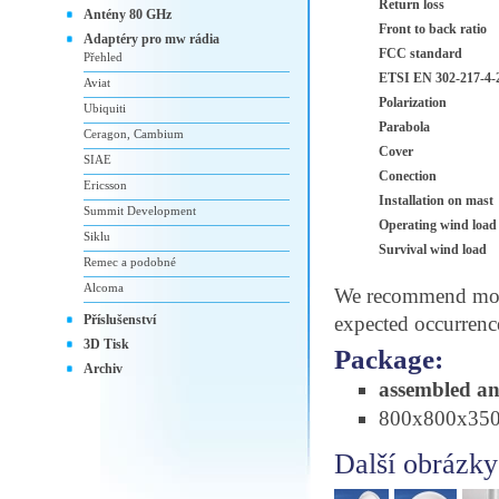
Return loss
Antény 80 GHz
Front to back ratio
Adaptéry pro mw rádia
FCC standard
Přehled
ETSI EN 302-217-4-
Aviat
Polarization
Ubiquiti
Parabola
Ceragon, Cambium
Cover
SIAE
Conection
Ericsson
Installation on mast
Summit Development
Operating wind load
Siklu
Survival wind load
Remec a podobné
Alcoma
We recommend moun
Příslušenství
expected occurrenc
3D Tisk
Package:
Archiv
assembled an
800x800x350 
Další obrázky