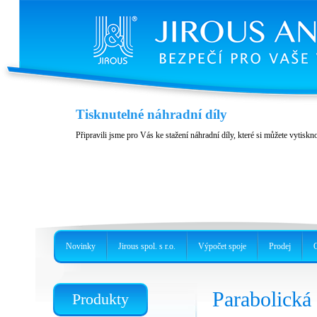
Kryt JH-LHG
Tisknutelné náhradní díly
Kryt pro jednotky RBLHG
Připravili jsme pro Vás ke stažení náhradní díly, které si můžete vytiskn
Novinky
Jirous spol. s r.o.
Výpočet spoje
Prodej
Parabolick
Produkty