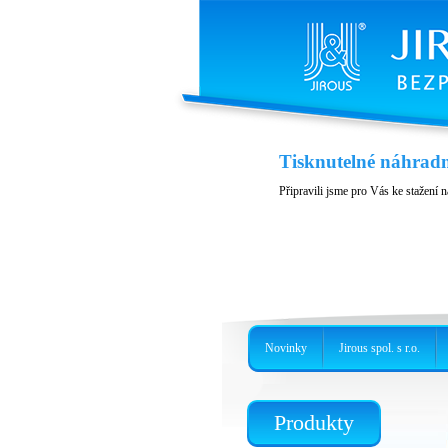
Kryt JH-LHG
Tisknutelné náhradn
Kryt pro jednotky RBLHG
Připravili jsme pro Vás ke stažení n
Novinky
Jirous spol. s r.o.
Produkty