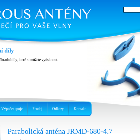
í díly
áhradní díly, které si můžete vytisknout.
Výpočet spoje
Prodej
Odkazy
Kontakt
Parabolická anténa JRMD-680-4.7