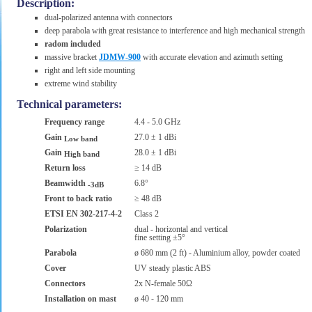
Description:
dual-polarized antenna with connectors
deep parabola with great resistance to interference and high mechanical strength
radom included
massive bracket
JDMW-900
with accurate elevation and azimuth setting
right and left side mounting
extreme wind stability
Technical parameters:
Frequency range
4.4 - 5.0 GHz
Gain
27.0 ± 1 dBi
Low band
Gain
28.0 ± 1 dBi
High band
Return loss
≥ 14 dB
Beamwidth
6.8°
-3dB
Front to back ratio
≥ 48 dB
ETSI EN 302-217-4-2
Class 2
Polarization
dual - horizontal and vertical
fine setting ±5°
Parabola
ø 680 mm (2 ft) - Aluminium alloy, powder coated
Cover
UV steady plastic ABS
Connectors
2x N-female 50Ω
Installation on mast
ø 40 - 120 mm