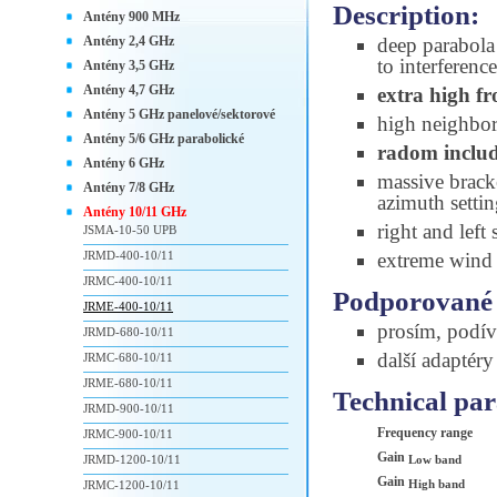
Description:
Antény 900 MHz
Antény 2,4 GHz
deep parabola 
to interferenc
Antény 3,5 GHz
Antény 4,7 GHz
extra high fr
Antény 5 GHz panelové/sektorové
high neighbori
Antény 5/6 GHz parabolické
radom inclu
Antény 6 GHz
massive brac
Antény 7/8 GHz
azimuth setti
Antény 10/11 GHz
right and left
JSMA-10-50 UPB
JRMD-400-10/11
extreme wind s
JRMC-400-10/11
Podporované 
JRME-400-10/11
prosím, podív
JRMD-680-10/11
další adaptér
JRMC-680-10/11
JRME-680-10/11
Technical pa
JRMD-900-10/11
Frequency range
JRMC-900-10/11
Gain
JRMD-1200-10/11
Low band
Gain
High band
JRMC-1200-10/11