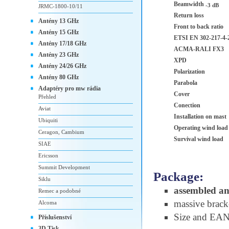
Beamwidth
-3 dB
JRMC-1800-10/11
Return loss
Antény 13 GHz
Front to back ratio
Antény 15 GHz
ETSI EN 302-217-4-2
Antény 17/18 GHz
ACMA-RALI FX3
Antény 23 GHz
XPD
Antény 24/26 GHz
Polarization
Antény 80 GHz
Parabola
Adaptéry pro mw rádia
Cover
Přehled
Conection
Aviat
Installation on mast
Ubiquiti
Operating wind load
Ceragon, Cambium
Survival wind load
SIAE
Ericsson
Summit Development
Package:
Siklu
assembled a
Remec a podobné
massive brac
Alcoma
Size and EA
Příslušenství
3D Tisk