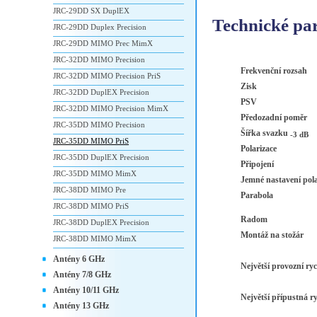
JRC-29DD SX DuplEX
Technické pa
JRC-29DD Duplex Precision
JRC-29DD MIMO Prec MimX
JRC-32DD MIMO Precision
Frekvenční rozsah
JRC-32DD MIMO Precision PriS
Zisk
JRC-32DD DuplEX Precision
PSV
JRC-32DD MIMO Precision MimX
Předozadní poměr
JRC-35DD MIMO Precision
Šířka svazku
-3 dB
JRC-35DD MIMO PriS
Polarizace
JRC-35DD DuplEX Precision
Připojení
JRC-35DD MIMO MimX
Jemné nastavení pola
JRC-38DD MIMO Pre
Parabola
JRC-38DD MIMO PriS
Radom
JRC-38DD DuplEX Precision
Montáž na stožár
JRC-38DD MIMO MimX
Antény 6 GHz
Největší provozní ryc
Antény 7/8 GHz
Antény 10/11 GHz
Největší přípustná ry
Antény 13 GHz