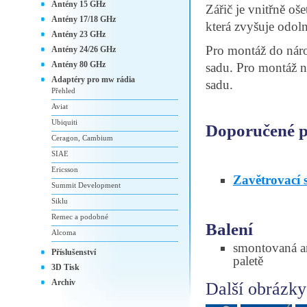
Antény 15 GHz
Zářič je vnitřně o
Antény 17/18 GHz
která zvyšuje odoln
Antény 23 GHz
Pro montáž do nár
Antény 24/26 GHz
Antény 80 GHz
sadu. Pro montáž n
Adaptéry pro mw rádia
sadu.
Přehled
Aviat
Ubiquiti
Doporučené př
Ceragon, Cambium
SIAE
Ericsson
Zavětrovací
Summit Development
Siklu
Remec a podobné
Balení
Alcoma
smontovaná an
Příslušenství
paletě
3D Tisk
Archiv
Další obrázky