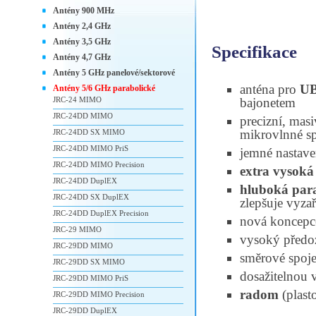
Antény 900 MHz
Antény 2,4 GHz
Antény 3,5 GHz
Specifikace
Antény 4,7 GHz
Antény 5 GHz panelové/sektorové
anténa pro
UB
Antény 5/6 GHz parabolické
JRC-24 MIMO
bajonetem
JRC-24DD MIMO
precizní, mas
mikrovlnné s
JRC-24DD SX MIMO
JRC-24DD MIMO PriS
jemné nastave
JRC-24DD MIMO Precision
extra vysoká
JRC-24DD DuplEX
hluboká par
JRC-24DD SX DuplEX
zlepšuje vyza
JRC-24DD DuplEX Precision
nová koncepc
JRC-29 MIMO
vysoký předo
JRC-29DD MIMO
směrové spoje
JRC-29DD SX MIMO
dosažitelnou v
JRC-29DD MIMO PriS
radom
(plast
JRC-29DD MIMO Precision
JRC-29DD DuplEX