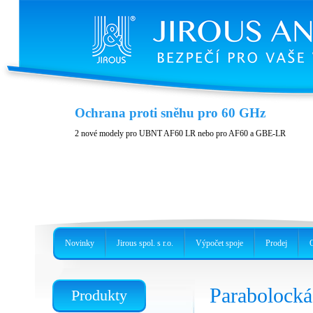
Variabilita a příslušenství
Ochrana proti sněhu pro 60 GHz
Nerezové provedení, precizní držák nebo kovový box
2 nové modely pro UBNT AF60 LR nebo pro AF60 a GBE-LR
Novinky
Jirous spol. s r.o.
Výpočet spoje
Prodej
Paraboloc
Produkty