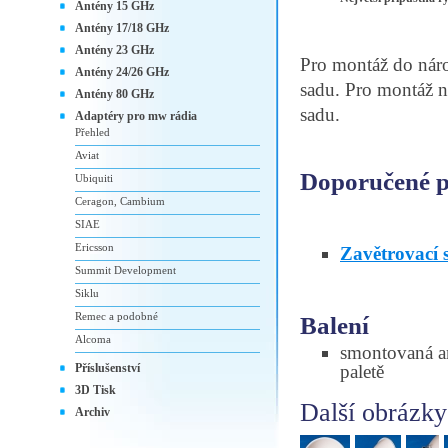
Antény 15 GHz
Antény 17/18 GHz
Antény 23 GHz
Pro montáž do nár
Antény 24/26 GHz
sadu. Pro montáž n
Antény 80 GHz
sadu.
Adaptéry pro mw rádia
Přehled
Aviat
Doporučené př
Ubiquiti
Ceragon, Cambium
SIAE
Ericsson
Zavětrovací
Summit Development
Siklu
Remec a podobné
Balení
Alcoma
smontovaná an
Příslušenství
paletě
3D Tisk
Další obrázky
Archiv