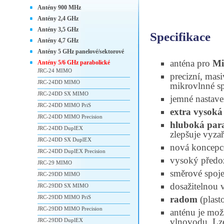
Antény 900 MHz
Antény 2,4 GHz
Antény 3,5 GHz
Specifikace
Antény 4,7 GHz
Antény 5 GHz panelové/sektorové
anténa pro
Mi
Antény 5/6 GHz parabolické
JRC-24 MIMO
precizní, mas
JRC-24DD MIMO
mikrovlnné s
JRC-24DD SX MIMO
jemné nastave
JRC-24DD MIMO PriS
extra vysoká
JRC-24DD MIMO Precision
hluboká par
JRC-24DD DuplEX
zlepšuje vyza
JRC-24DD SX DuplEX
nová koncepc
JRC-24DD DuplEX Precision
vysoký předo
JRC-29 MIMO
směrové spoje
JRC-29DD MIMO
dosažitelnou v
JRC-29DD SX MIMO
JRC-29DD MIMO PriS
radom
(plast
JRC-29DD MIMO Precision
anténu je mo
vlnovodu. Lze
JRC-29DD DuplEX