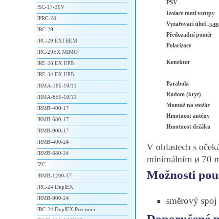
PSV
JSC-17-30V
Izolace mezi vstupy
JPRC-28
Vyzařovací úhel
-3dB
JRC-29
Předozadní poměr
JRC-29 EXTREM
Polarizace
JRC-29EX MIMO
Konektor
JRE-28 EX UPB
JRE-34 EX UPB
Parabola
JRMA-380-10/11
Radom (kryt)
JRMA-650-10/11
Montáž na stožár
JRMB-400-17
Hmotnost antény
JRMB-680-17
Hmotnost držáku
JRMB-900-17
JRMB-400-24
V oblastech s oček
JRMB-680-24
minimálním ø 70 
JZC
Možnosti použ
JRMB-1200-17
JRC-24 DuplEX
JRMB-900-24
směrový spoj
JRC-24 DuplEX Precision
Doporučené př