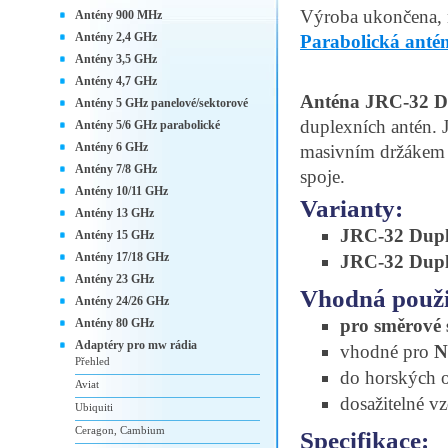
Výroba ukončena,
Antény 900 MHz
Antény 2,4 GHz
Parabolická ant
Antény 3,5 GHz
Antény 4,7 GHz
Anténa JRC-32 D
Antény 5 GHz panelové/sektorové
duplexních antén. 
Antény 5/6 GHz parabolické
Antény 6 GHz
masivním držáke
Antény 7/8 GHz
spoje.
Antény 10/11 GHz
Varianty:
Antény 13 GHz
JRC-32 Dupl
Antény 15 GHz
Antény 17/18 GHz
JRC-32 Dupl
Antény 23 GHz
Vhodná použi
Antény 24/26 GHz
pro směrové 
Antény 80 GHz
Adaptéry pro mw rádia
vhodné pro
N
Přehled
do horských o
Aviat
dosažitelné v
Ubiquiti
Ceragon, Cambium
Specifikace: