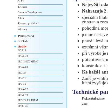
SIAE
Nejvyšší izol
Ericsson
Nahrazuje 2 
Summit Development
speciální hlub
Siklu
ze stran a zez
Remec a podobné
pohodlná mont
Alcoma
jemné nastave
Příslušenství
pravá i levá 
3D Tisk
extrémní větr
Archiv
JC-219
při výrobě
je
JPRA-20
patentově ch
JRC-24EX MIMO
konstrukce z p
JPRA-60
Ke každé an
JRC-24
Zářič je vnitř
JC-217
která zvyšuje 
JPC-11
JPRA-17
Technické pa
JPRA-40
Frekvenční pásmo
JRC-24 EXTREM
Zisk
JPRC-25