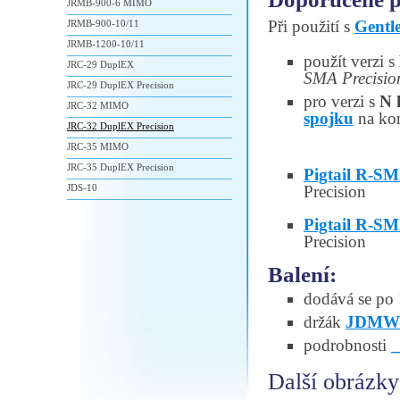
JRMB-900-6 MIMO
Při použití s
Gent
JRMB-900-10/11
JRMB-1200-10/11
použít verzi s
JRC-29 DuplEX
SMA Precisio
JRC-29 DuplEX Precision
pro verzi s
N 
JRC-32 MIMO
spojku
na kon
JRC-32 DuplEX Precision
JRC-35 MIMO
JRC-35 DuplEX Precision
Pigtail R-
JDS-10
Precision
Pigtail R-S
Precision
Balení:
dodává se po
držák
JDMW-
podrobnosti
Další obrázky