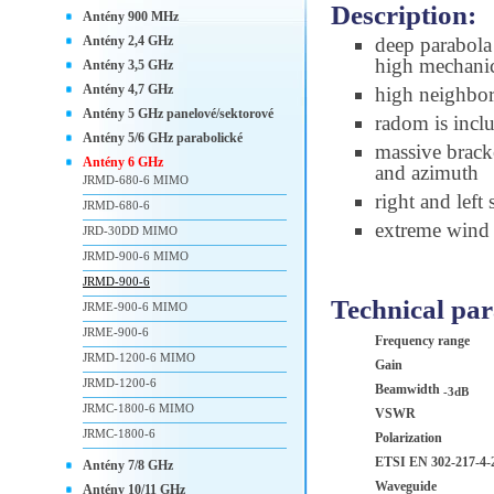
Description:
Antény 900 MHz
Antény 2,4 GHz
deep parabola 
high mechanic
Antény 3,5 GHz
Antény 4,7 GHz
high neighbori
Antény 5 GHz panelové/sektorové
radom is incl
Antény 5/6 GHz parabolické
massive brac
Antény 6 GHz
and azimuth
JRMD-680-6 MIMO
right and left
JRMD-680-6
extreme wind s
JRD-30DD MIMO
JRMD-900-6 MIMO
JRMD-900-6
Technical pa
JRME-900-6 MIMO
JRME-900-6
Frequency range
JRMD-1200-6 MIMO
Gain
JRMD-1200-6
Beamwidth
-3dB
JRMC-1800-6 MIMO
VSWR
JRMC-1800-6
Polarization
ETSI EN 302-217-4-
Antény 7/8 GHz
Waveguide
Antény 10/11 GHz