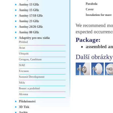
Parabola
Antény 13 GHz
Cover
Antény 15 GHz
Instalation for mast
Antény 17/18 GHz
Antény 23 GHz
We recommend moun
Antény 24/26 GHz
expected occurrenc
Antény 80 GHz
Adaptéry pro mw rádia
Package:
Přehled
assembled a
Aviat
Ubiquiti
Další obrázky
Ceragon, Cambium
SIAE
Ericsson
Summit Development
Siklu
Remec a podobné
Alcoma
Příslušenství
3D Tisk
Archiv