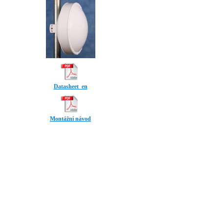
Datasheet_en
Montážní návod