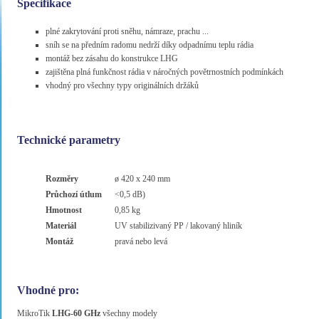
Specifikace
plné zakrytování proti sněhu, námraze, prachu ...
sníh se na předním radomu nedrží díky odpadnímu teplu rádia
montáž bez zásahu do konstrukce LHG
zajištěna plná funkčnost rádia v náročných povětrnostních podmínkách
vhodný pro všechny typy originálních držáků
Technické parametry
Rozměry
ø 420 x 240 mm
Průchozí útlum
<0,5 dB)
Hmotnost
0,85 kg
Materiál
UV stabilizivaný PP / lakovaný hliník
Montáž
pravá nebo levá
Vhodné pro:
MikroTik
LHG-60 GHz
všechny modely