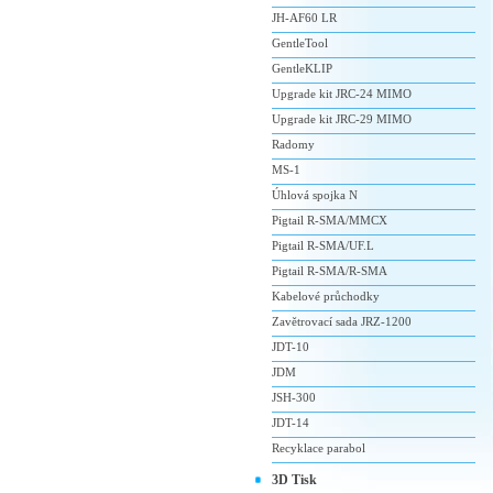
JH-AF60 LR
GentleTool
GentleKLIP
Upgrade kit JRC-24 MIMO
Upgrade kit JRC-29 MIMO
Radomy
MS-1
Úhlová spojka N
Pigtail R-SMA/MMCX
Pigtail R-SMA/UF.L
Pigtail R-SMA/R-SMA
Kabelové průchodky
Zavětrovací sada JRZ-1200
JDT-10
JDM
JSH-300
JDT-14
Recyklace parabol
3D Tisk