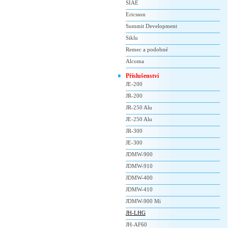
SIAE
Ericsson
Summit Development
Siklu
Remec a podobné
Alcoma
Příslušenství
JE-200
JR-200
JR-250 Alu
JE-250 Alu
JR-300
JE-300
JDMW-900
JDMW-910
JDMW-400
JDMW-410
JDMW-900 Mi
JH-LHG
JH-AF60