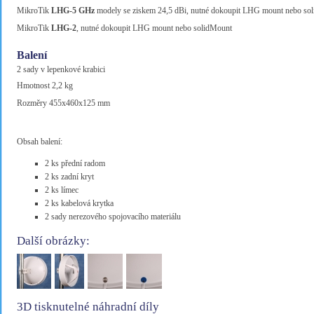
MikroTik
LHG-5 GHz
modely se ziskem 24,5 dBi, nutné dokoupit LHG mount nebo so
MikroTik
LHG-2
, nutné dokoupit LHG mount nebo solidMount
Balení
2 sady v lepenkové krabici
Hmotnost 2,2 kg
Rozměry 455x460x125 mm
Obsah balení:
2 ks přední radom
2 ks zadní kryt
2 ks límec
2 ks kabelová krytka
2 sady nerezového spojovacího materiálu
Další obrázky:
3D tisknutelné náhradní díly