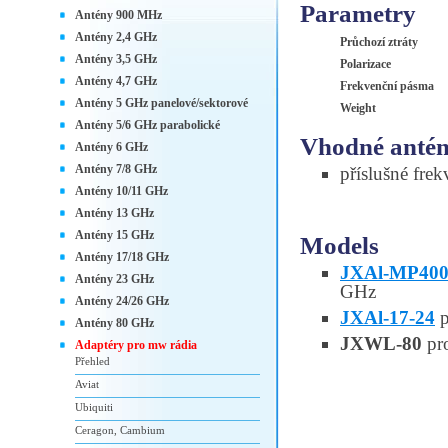
Parametry
Antény 900 MHz
Antény 2,4 GHz
Průchozí ztráty
Antény 3,5 GHz
Polarizace
Antény 4,7 GHz
Frekvenční pásma
Antény 5 GHz panelové/sektorové
Weight
Antény 5/6 GHz parabolické
Vhodné anté
Antény 6 GHz
Antény 7/8 GHz
příslušné fre
Antény 10/11 GHz
Antény 13 GHz
Antény 15 GHz
Models
Antény 17/18 GHz
JXAl-MP400-
Antény 23 GHz
GHz
Antény 24/26 GHz
JXAl-17-24
p
Antény 80 GHz
JXWL-80
pr
Adaptéry pro mw rádia
Přehled
Aviat
Ubiquiti
Ceragon, Cambium