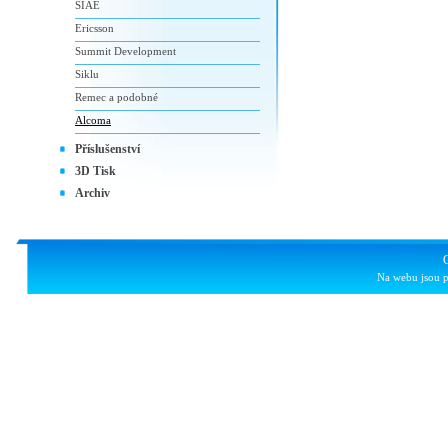
SIAE
Ericsson
Summit Development
Siklu
Remec a podobné
Alcoma
Příslušenství
3D Tisk
Archiv
Na webu jsou p