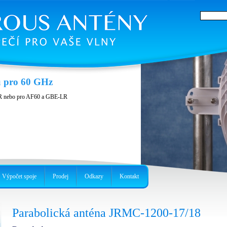
u pro 60 GHz
R nebo pro AF60 a GBE-LR
Výpočet spoje
Prodej
Odkazy
Kontakt
Parabolická anténa JRMC-1200-17/18