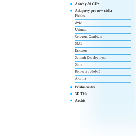
Antény 80 GHz
Adaptéry pro mw rádia
Přehled
Aviat
Ubiquiti
Ceragon, Cambium
SIAE
Ericsson
Summit Development
Siklu
Remec a podobné
Alcoma
Příslušenství
3D Tisk
Archiv