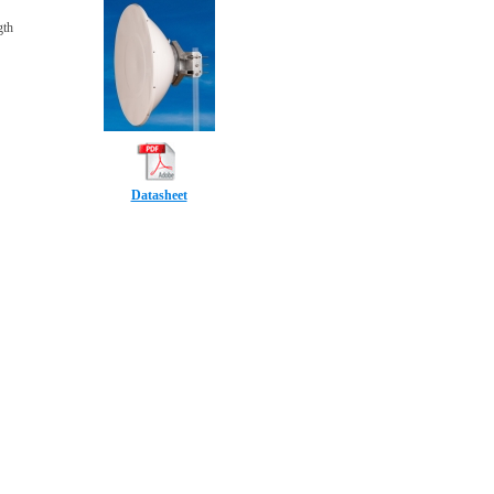
gth
Datasheet