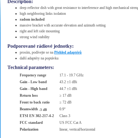
Description:
deep reflector dish with great resistance to interference and high mechanical stren
high neighboring links isolation
radom included
massive bracket with accurate elevation and azimuth setting
right and left side mounting
strong wind stability
Podporované rádiové jednotky:
prosím, podívejte se na
Přehled adaptérů
další adaptéry na poptávku
Technical parameters:
Frequency range
17.1 - 19.7 GHz
Gain - Low band
43.2 ±1 dBi
Gain - High band
44.7 ±1 dBi
Return loss
≥ 17 dB
Front to back ratio
≥ 72 dB
Beamwidth
0.9°
-3 dB
ETSI EN 302-217-4-2
Class 3
FCC standard
US FCC Cat A
Polarization
linear, vertical/horizontal