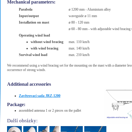
Mechanical parameters:
Parabola
ø 1200 mm - Aluminium alloy
Input/output
waveguide ø 11 mm
Installation on mast
ø 80 - 120 mm
ø 60 - 80 mm - with adjustable wind bracing 
Operating wind load
without wind bracing
max. 110 km/h
with wind bracing
max. 140 km/h
Survival wind load
max. 210 km/h
We recommend using a wind bracing set for the mounting on the mast with a diameter less 
occurrence of strong winds.
Additional accessories
Zavětrovací sada JRZ-1200
Package:
assembled antenna 1 or 2 pieces on the pallet
Další obrázky: