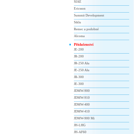
SIAE
Ericsson
Summit Development
Siklu
Remec a podobné
Alcoma
Příslušenství
JE-200
JR-200
JR-250 Alu
JE-250 Alu
JR-300
JE-300
JDMW-900
JDMW-910
JDMW-400
JDMW-410
JDMW-900 Mi
JH-LHG
JH-AF60