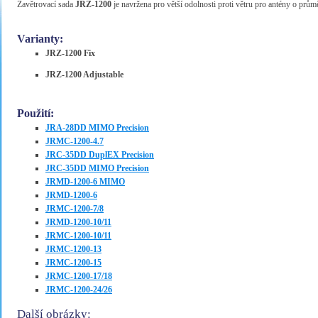
Zavětrovací sada
JRZ-1200
je navržena pro větší odolnosti proti větru pro antény o prů
Varianty:
JRZ-1200 Fix
JRZ-1200 Adjustable
Použití:
JRA-28DD MIMO Precision
JRMC-1200-4.7
JRC-35DD DuplEX Precision
JRC-35DD MIMO Precision
JRMD-1200-6 MIMO
JRMD-1200-6
JRMC-1200-7/8
JRMD-1200-10/11
JRMC-1200-10/11
JRMC-1200-13
JRMC-1200-15
JRMC-1200-17/18
JRMC-1200-24/26
Další obrázky: