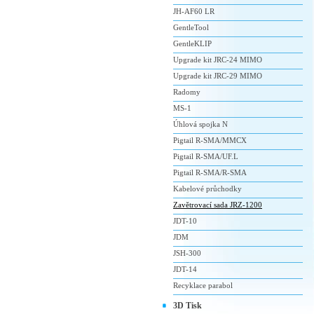
JH-AF60 LR
GentleTool
GentleKLIP
Upgrade kit JRC-24 MIMO
Upgrade kit JRC-29 MIMO
Radomy
MS-1
Úhlová spojka N
Pigtail R-SMA/MMCX
Pigtail R-SMA/UF.L
Pigtail R-SMA/R-SMA
Kabelové průchodky
Zavětrovací sada JRZ-1200
JDT-10
JDM
JSH-300
JDT-14
Recyklace parabol
3D Tisk