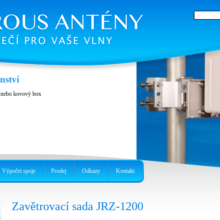
enství
k nebo kovový box
Výpočet spoje
Prodej
Odkazy
Kontakt
Zavětrovací sada JRZ-1200