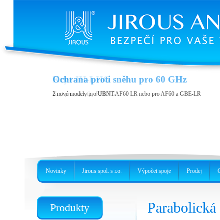
Kryt JH-LHG
Ochrana proti sněhu pro 60 GHz
Kryt pro jednotky RBLHG
2 nové modely pro UBNT AF60 LR nebo pro AF60 a GBE-LR
Novinky
Jirous spol. s r.o.
Výpočet spoje
Prodej
Parabolick
Produkty