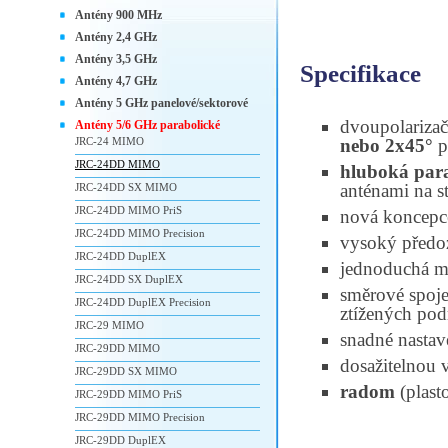
Antény 900 MHz
Antény 2,4 GHz
Antény 3,5 GHz
Specifikace
Antény 4,7 GHz
Antény 5 GHz panelové/sektorové
dvoupolariza
Antény 5/6 GHz parabolické
JRC-24 MIMO
nebo 2x45°
p
JRC-24DD MIMO
hluboká par
anténami na s
JRC-24DD SX MIMO
JRC-24DD MIMO PriS
nová koncepc
JRC-24DD MIMO Precision
vysoký předo
JRC-24DD DuplEX
jednoduchá 
JRC-24DD SX DuplEX
směrové spoje 
JRC-24DD DuplEX Precision
ztížených po
JRC-29 MIMO
snadné nastav
JRC-29DD MIMO
dosažitelnou v
JRC-29DD SX MIMO
radom
(plast
JRC-29DD MIMO PriS
JRC-29DD MIMO Precision
JRC-29DD DuplEX