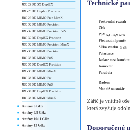
Technické pa
JRC-29DD SX DuplEX
JRC-29DD Duplex Precision
JRC-29DD MIMO Prec MimX
Frekvenční rozsah
JRC-32DD MIMO Precision
Zisk
JRC-32DD MIMO Precision PriS
PSV
5,1 - 5,9 GHz
JRC-32DD DuplEX Precision
Předozadní poměr
JRC-32DD MIMO Precision MimX
Šířka svazku
-3 dB
JRC-35DD MIMO Precision
Polarizace
JRC-35DD MIMO PriS
Izolace mezi konekto
JRC-35DD DuplEX Precision
Konektor
JRC-35DD MIMO MimX
Parabola
JRC-38DD MIMO Pre
Radom
JRC-38DD MIMO PriS
Montáž na stožár
JRC-38DD DuplEX Precision
JRC-38DD MIMO MimX
Zářič je vnitřně o
Antény 6 GHz
která zvyšuje odoln
Antény 7/8 GHz
Antény 10/11 GHz
Antény 13 GHz
Doporučené př