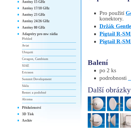
Antény 15 GHz
Antény 17/18 GHz
Pro použití
G
Antény 23 GHz
konektory.
Antény 24/26 GHz
Držák Gentl
Antény 80 GHz
Pigtail R-
Adaptéry pro mw rádia
Přehled
Pigtail R-S
Aviat
Ubiquiti
Ceragon, Cambium
Balení
SIAE
po 2 ks
Ericsson
podrobnosti
Summit Development
Siklu
Další obrázky
Remec a podobné
Alcoma
Příslušenství
3D Tisk
Archiv