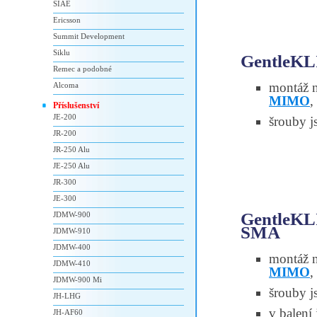
SIAE
Ericsson
Summit Development
Siklu
GentleKL
Remec a podobné
montáž n
Alcoma
MIMO
,
Příslušenství
JE-200
šrouby j
JR-200
JR-250 Alu
JE-250 Alu
JR-300
JE-300
GentleKLI
JDMW-900
SMA
JDMW-910
JDMW-400
montáž n
JDMW-410
MIMO
,
JDMW-900 Mi
šrouby j
JH-LHG
v balení
JH-AF60