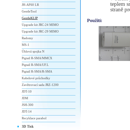
teplem s
JH-AF60 LR
straně p
GentleTool
GentleKLIP
Použití:
Upgrade kit JRC-24 MIMO
Upgrade kit JRC-29 MIMO
Radomy
MS-1
Úhlová spojka N
Pigtail R-SMA/MMCX
Pigtail R-SMA/UF.L
Pigtail R-SMA/R-SMA
Kabelové průchodky
Zavětrovací sada JRZ-1200
JDT-10
JDM
JSH-300
JDT-14
Recyklace parabol
3D Tisk