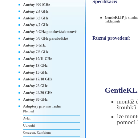
Specifikace:
Antény 900 MHz
Antény 2,4 GHz
GentleKLIP
je snadno
Antény 3,5 GHz
naklapnutí
Antény 4,7 GHz
Antény 5 GHz panelové/sektorové
Různá provedení:
Antény 5/6 GHz parabolické
Antény 6 GHz
Antény 7/8 GHz
Antény 10/11 GHz
Antény 13 GHz
Antény 15 GHz
Antény 17/18 GHz
Antény 23 GHz
GentleKL
Antény 24/26 GHz
Antény 80 GHz
montáž 
Adaptéry pro mw rádia
šroubků
Přehled
lze mont
Aviat
pomocí 3
Ubiquiti
Ceragon, Cambium