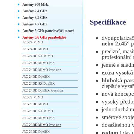
Antény 900 MHz
Antény 2,4 GHz
Antény 3,5 GHz
Specifikace
Antény 4,7 GHz
Antény 5 GHz panelové/sektorové
dvoupolariza
Antény 5/6 GHz parabolické
JRC-24 MIMO
nebo 2x45°
p
JRC-24DD MIMO
precizní, mas
profesionální
JRC-24DD SX MIMO
JRC-24DD MIMO PriS
jemné a snadn
JRC-24DD MIMO Precision
extra vysoká
JRC-24DD DuplEX
hluboká par
JRC-24DD SX DuplEX
zlepšuje vyza
JRC-24DD DuplEX Precision
nová koncepc
JRC-29 MIMO
vysoký předo
JRC-29DD MIMO
jednoduchá 
JRC-29DD SX MIMO
směrové spoje
JRC-29DD MIMO PriS
dosažitelnou v
JRC-29DD MIMO Precision
radom
(plast
JRC-29DD DuplEX