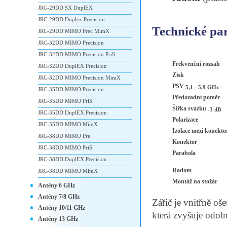
JRC-29DD SX DuplEX
JRC-29DD Duplex Precision
Technické pa
JRC-29DD MIMO Prec MimX
JRC-32DD MIMO Precision
JRC-32DD MIMO Precision PriS
Frekvenční rozsah
JRC-32DD DuplEX Precision
Zisk
JRC-32DD MIMO Precision MimX
PSV
5,1 - 5,9 GHz
JRC-35DD MIMO Precision
Předozadní poměr
JRC-35DD MIMO PriS
Šířka svazku
-3 dB
JRC-35DD DuplEX Precision
Polarizace
JRC-35DD MIMO MimX
Izolace mezi konekt
JRC-38DD MIMO Pre
Konektor
JRC-38DD MIMO PriS
Parabola
JRC-38DD DuplEX Precision
Radom
JRC-38DD MIMO MimX
Montáž na stožár
Antény 6 GHz
Antény 7/8 GHz
Zářič je vnitřně o
Antény 10/11 GHz
která zvyšuje odoln
Antény 13 GHz