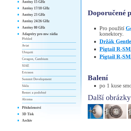
Antény 15 GHz
Antény 17/18 GHz
Doporučené př
Antény 23 GHz
Antény 24/26 GHz
Pro použití
G
Antény 80 GHz
konektory.
Adaptéry pro mw rádia
Přehled
Držák Gentl
Aviat
Pigtail R-
Ubiquiti
Pigtail R-S
Ceragon, Cambium
SIAE
Ericsson
Balení
Summit Development
po 1 kuse sm
Siklu
Remec a podobné
Další obrázky
Alcoma
Příslušenství
3D Tisk
Archiv