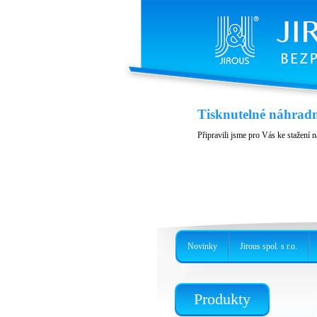
Tisknutelné náhradn
Připravili jsme pro Vás ke stažení n
Novinky
Jirous spol. s r.o.
Produkty