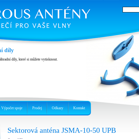
í díly
áhradní díly, které si můžete vytisknout.
Výpočet spoje
Prodej
Odkazy
Kontakt
Sektorová anténa JSMA-10-50 UPB