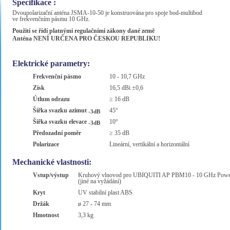
Specifikace :
Dvoupolarizační anténa JSMA-10-50 je konstruována pro spoje bod-multibod
ve frekvenčním pásmu 10 GHz.
Použití se řídí platnými regulačními zákony dané země
Anténa NENÍ URČENA PRO ČESKOU REPUBLIKU!
Elektrické parametry:
Frekvenční pásmo
10 - 10,7 GHz
Zisk
16,5 dBi ±0,6
Útlum odrazu
≥ 16 dB
Šířka svazku azimut
45°
-3dB
Šiřka svazku elevace
10°
-3dB
Předozadní poměr
≥ 35 dB
Polarizace
Lineární, vertikální a horizontální
Mechanické vlastnosti:
Vstup/výstup
Kruhový vlnovod pro UBIQUITI AP PBM10 - 10 GHz Powe
(jiné na vyžádání)
Kryt
UV stabilní plast ABS
Držák
ø 27 - 74 mm
Hmotnost
3,3 kg