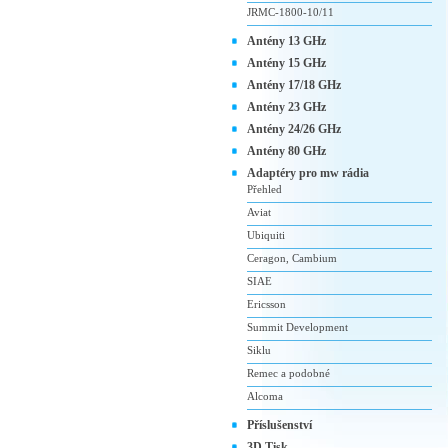
JRMC-1800-10/11
Antény 13 GHz
Antény 15 GHz
Antény 17/18 GHz
Antény 23 GHz
Antény 24/26 GHz
Antény 80 GHz
Adaptéry pro mw rádia
Přehled
Aviat
Ubiquiti
Ceragon, Cambium
SIAE
Ericsson
Summit Development
Siklu
Remec a podobné
Alcoma
Příslušenství
3D Tisk