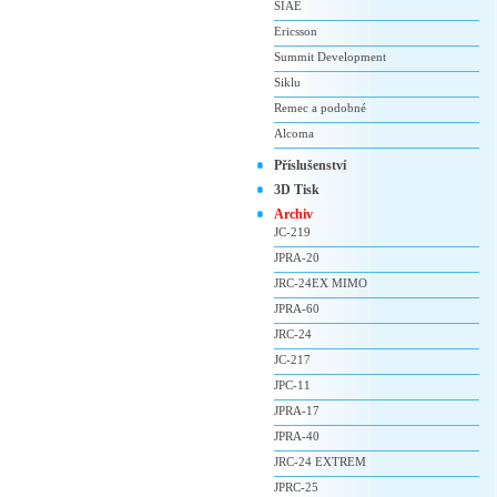
SIAE
Ericsson
Summit Development
Siklu
Remec a podobné
Alcoma
Příslušenství
3D Tisk
Archiv
JC-219
JPRA-20
JRC-24EX MIMO
JPRA-60
JRC-24
JC-217
JPC-11
JPRA-17
JPRA-40
JRC-24 EXTREM
JPRC-25