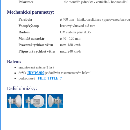
Polarizace
dle montáže jednotky - vertikální / horizontální
Mechanické parametry:
Parabola
ø 400 mm - hliníková slitina s vypalovanou barvou
Vstup/výstup
kruhový vlnovod ø 8 mm
Radom
UV stabilní plast ABS
Montáž na stožár
ø 40 - 120 mm
Provozní rychlost větru
max. 180 km/h
Přípustná rychlost větru
max. 240 km/h
Balení:
smontovaná anténa (1 ks)
držák
JDMW-900
je dodáván v samostatném balení
podrobnosti
_FILE_TITLE_7_
Další obrázky: