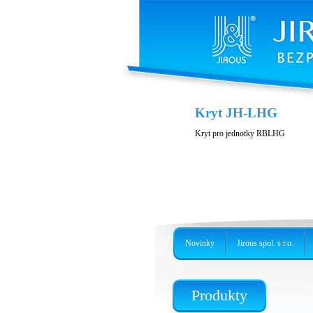
Tisknutelné náhradn
Kryt JH-LHG
Připravili jsme pro Vás ke stažení n
Kryt pro jednotky RBLHG
Novinky
Jirous spol. s r.o.
Produkty