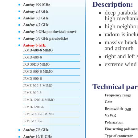
Description:
Antény 900 MHz
Antény 2,4 GHz
deep parabola 
high mechanic
Antény 3,5 GHz
Antény 4,7 GHz
high neighbori
Antény 5 GHz panelové/sektorové
radom is incl
Antény 5/6 GHz parabolické
massive brac
Antény 6 GHz
and azimuth
JRMD-680-6 MIMO
right and left
JRMD-680-6
extreme wind s
JRD-30DD MIMO
JRMD-900-6 MIMO
JRMD-900-6
Technical pa
JRME-900-6 MIMO
JRME-900-6
Frequency range
JRMD-1200-6 MIMO
Gain
JRMD-1200-6
Beamwidth
-3dB
JRMC-1800-6 MIMO
VSWR
JRMC-1800-6
Polarization
Fine setting polaraza
Antény 7/8 GHz
Type of connector
Antény 10/11 GHz