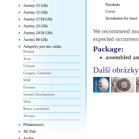
Parabola
Antény 13 GHz
Cover
Antény 15 GHz
Instalation for mast
Antény 17/18 GHz
Antény 23 GHz
We recommend moun
Antény 24/26 GHz
expected occurrenc
Antény 80 GHz
Adaptéry pro mw rádia
Package:
Přehled
assembled a
Aviat
Ubiquiti
Další obrázky
Ceragon, Cambium
SIAE
Ericsson
Summit Development
Siklu
Remec a podobné
Alcoma
Příslušenství
3D Tisk
Archiv