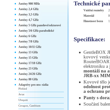
Technické pa
Antény 900 MHz
Antény 2,4 GHz
Vnitřní rozměry
2
Antény 3,5 GHz
Materiál
H
Antény 4,7 GHz
Hmotnost boxu
1
Antény 5 GHz panelové/sektorové
Antény 5/6 GHz parabolické
Antény 6 GHz
Specifikace:
Antény 7/8 GHz
Antény 10/11 GHz
GentleBOX JR
Antény 13 GHz
kovový venko
Antény 15 GHz
RouterBOARD
Antény 17/18 GHz
elektroniku a 
Antény 23 GHz
montáži na 
Antény 24/26 GHz
JRB-xx MI
Antény 80 GHz
Kovové tělo j
Adaptéry pro mw rádia
odolnost prot
Přehled
a ochranu pro
Aviat
Panty s dor
Ubiquiti
Součástí balen
Ceragon, Cambium