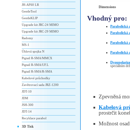
JH-AF60 LR
Dimensions
GentleTool
Vhodný pro:
GentleKLIP
Upgrade kit JRC-24 MIMO
Parabolická
Upgrade kit JRC-29 MIMO
Parabolická
Radomy
Parabolick
MS-1
Úhlová spojka N
Parabolická
Pigtail R-SMA/MMCX
Dvoupolariz
Pigtail R-SMA/UF.L
speciálním dr
Pigtail R-SMA/R-SMA
Kabelové průchodky
Zavětrovací sada JRZ-1200
JDT-10
Zpevněná mon
JDM
JSH-300
Kabelová p
JDT-14
prostrčit kon
Recyklace parabol
Možnost osadi
3D Tisk