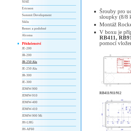
SIAE
Ericsson
Šrouby pro uc
Summit Development
sloupky (8/8 k
Siklu
Montáž Rock
Remec a podobné
V boxu je pří
Alcoma
RB411, RB91
pomocí vložen
Příslušenství
JE-200
JR-200
JR-250 Alu
JE-250 Alu
JR-300
JE-300
JDMW-900
RB411/911/912
JDMW-910
JDMW-400
JDMW-410
JDMW-900 Mi
JH-LHG
JH-AF60