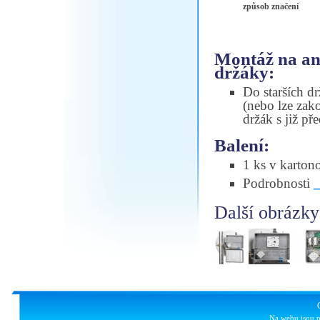
způsob značení
Montáž na ant
držáky:
Do starších dr
(nebo lze zak
držák s již př
Balení:
1 ks v karton
Podrobnosti
Další obrázky
Na webu jsou p