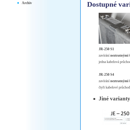
Dostupné var
Archiv
JR-250 S1
zavírání
neztratnými 
jedna kabelová průcho
JR-250 S4
zavírání
neztratnými 
čtyři kabelové průcho
Jiné variant