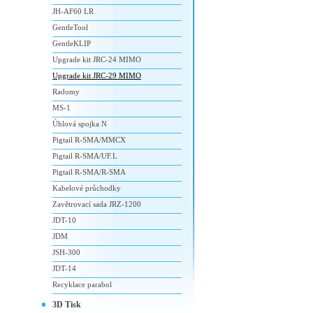
JH-AF60 LR
GentleTool
GentleKLIP
Upgrade kit JRC-24 MIMO
Upgrade kit JRC-29 MIMO
Radomy
MS-1
Úhlová spojka N
Pigtail R-SMA/MMCX
Pigtail R-SMA/UF.L
Pigtail R-SMA/R-SMA
Kabelové průchodky
Zavětrovací sada JRZ-1200
JDT-10
JDM
JSH-300
JDT-14
Recyklace parabol
3D Tisk