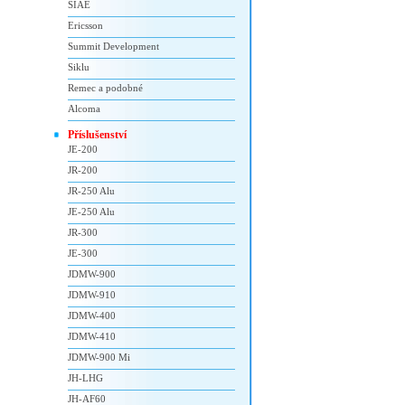
SIAE
Ericsson
Summit Development
Siklu
Remec a podobné
Alcoma
Příslušenství
JE-200
JR-200
JR-250 Alu
JE-250 Alu
JR-300
JE-300
JDMW-900
JDMW-910
JDMW-400
JDMW-410
JDMW-900 Mi
JH-LHG
JH-AF60