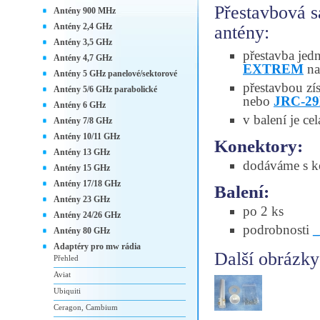
Přestavbová s
Antény 900 MHz
Antény 2,4 GHz
antény:
Antény 3,5 GHz
přestavba jed
Antény 4,7 GHz
EXTREM
na
Antény 5 GHz panelové/sektorové
přestavbou zí
Antény 5/6 GHz parabolické
nebo
JRC-2
Antény 6 GHz
v balení je c
Antény 7/8 GHz
Antény 10/11 GHz
Konektory:
Antény 13 GHz
dodáváme s k
Antény 15 GHz
Antény 17/18 GHz
Balení:
Antény 23 GHz
po 2 ks
Antény 24/26 GHz
podrobnosti
Antény 80 GHz
Adaptéry pro mw rádia
Další obrázky
Přehled
Aviat
Ubiquiti
Ceragon, Cambium