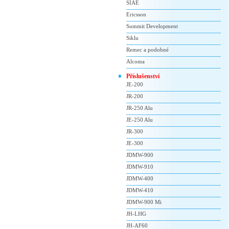
SIAE
Ericsson
Summit Development
Siklu
Remec a podobné
Alcoma
Příslušenství
JE-200
JR-200
JR-250 Alu
JE-250 Alu
JR-300
JE-300
JDMW-900
JDMW-910
JDMW-400
JDMW-410
JDMW-900 Mi
JH-LHG
JH-AF60