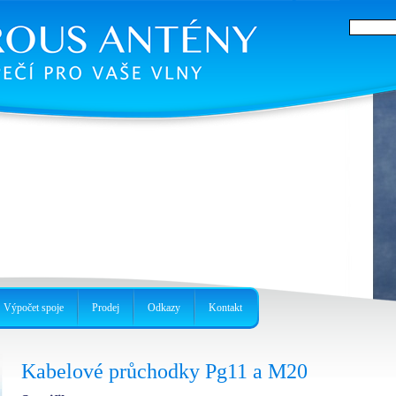
í díly
áhradní díly, které si můžete vytisknout.
Výpočet spoje
Prodej
Odkazy
Kontakt
Kabelové průchodky Pg11 a M20