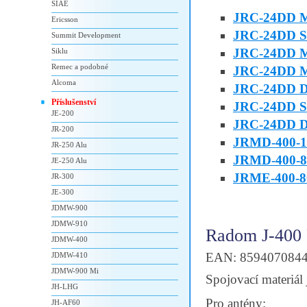
SIAE
JRC-24DD 
Ericsson
JRC-24DD 
Summit Development
JRC-24DD 
Siklu
Remec a podobné
JRC-24DD M
Alcoma
JRC-24DD 
Příslušenství
JRC-24DD 
JE-200
JRC-24DD Du
JR-200
JRMD-400-1
JR-250 Alu
JRMD-400-8
JE-250 Alu
JRME-400-8
JR-300
JE-300
JDMW-900
JDMW-910
Radom J-400
JDMW-400
EAN: 859407084
JDMW-410
JDMW-900 Mi
Spojovací materiál 
JH-LHG
Pro antény:
JH-AF60