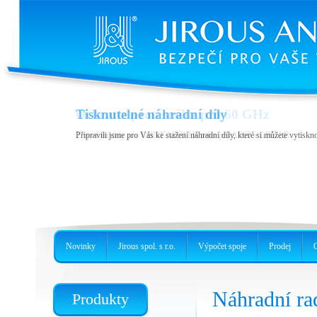
Tisknutelné náhradní díly
Připravili jsme pro Vás ke stažení náhradní díly, které si můžete vytiskn
Novinky
Jirous spol. s r.o.
Výpočet spoje
Prodej
Náhradní r
Produkty