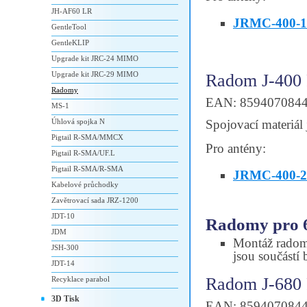
JH-AF60 LR
JRMC-400-1
GentleTool
GentleKLIP
Upgrade kit JRC-24 MIMO
Upgrade kit JRC-29 MIMO
Radom J-400
Radomy
EAN: 859407084
MS-1
Úhlová spojka N
Spojovací materiál 
Pigtail R-SMA/MMCX
Pro antény:
Pigtail R-SMA/UF.L
Pigtail R-SMA/R-SMA
JRMC-400-2
Kabelové průchodky
Zavětrovací sada JRZ-1200
JDT-10
Radomy pro 
JDM
Montáž radomu
JSH-300
jsou součástí 
JDT-14
Radom J-680
Recyklace parabol
3D Tisk
EAN: 859407084