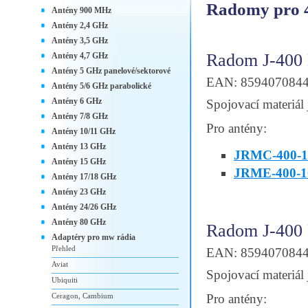
Radomy pro 
Antény 900 MHz
Antény 2,4 GHz
Antény 3,5 GHz
Radom J-400
Antény 4,7 GHz
Antény 5 GHz panelové/sektorové
EAN: 859407084
Antény 5/6 GHz parabolické
Antény 6 GHz
Spojovací materiál 
Antény 7/8 GHz
Pro antény:
Antény 10/11 GHz
Antény 13 GHz
JRMC-400-1
Antény 15 GHz
JRME-400-1
Antény 17/18 GHz
Antény 23 GHz
Antény 24/26 GHz
Antény 80 GHz
Radom J-400
Adaptéry pro mw rádia
Přehled
EAN: 859407084
Aviat
Spojovací materiál 
Ubiquiti
Ceragon, Cambium
Pro antény: