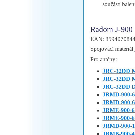
součástí balen
Radom J-900
EAN: 859407084
Spojovací materiál 
Pro antény:
JRC-32DD M
JRC-32DD M
JRC-32DD Du
JRMD-900-
JRMD-900-6
JRME-900-
JRME-900-6
JRMD-900-1
JRMB-900-