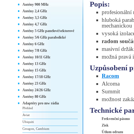
Popis:
Antény 900 MHz
Antény 2,4 GHz
profesionální
Antény 3,5 GHz
hluboká parab
Antény 4,7 GHz
mechanickou 
Antény 5 GHz panelové/sektorové
vysoká izolac
Antény 5/6 GHz parabolické
radom součás
Antény 6 GHz
masivní držá
Antény 7/8 GHz
možná pravá i
Antény 10/11 GHz
Antény 13 GHz
Uzpůsobení p
Antény 15 GHz
Racom
Antény 17/18 GHz
Alcoma
Antény 23 GHz
Antény 24/26 GHz
Summit
Antény 80 GHz
možnost zaká
Adaptéry pro mw rádia
Technické pa
Přehled
Aviat
Frekvenční pásmo
Ubiquiti
Zisk
Ceragon, Cambium
Útlum odrazu