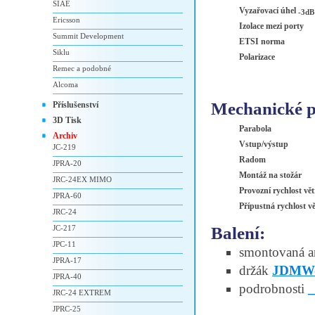
SIAE
Vyzařovací úhel
-3dB
Ericsson
Izolace mezi porty
Summit Development
ETSI norma
Siklu
Polarizace
Remec a podobné
Alcoma
Mechanické p
Příslušenství
3D Tisk
Parabola
Archiv
Vstup/výstup
JC-219
Radom
JPRA-20
Montáž na stožár
JRC-24EX MIMO
Provozní rychlost vě
JPRA-60
Přípustná rychlost v
JRC-24
Balení:
JC-217
JPC-11
smontovaná an
JPRA-17
držák
JDMW-
JPRA-40
podrobnosti
JRC-24 EXTREM
JPRC-25