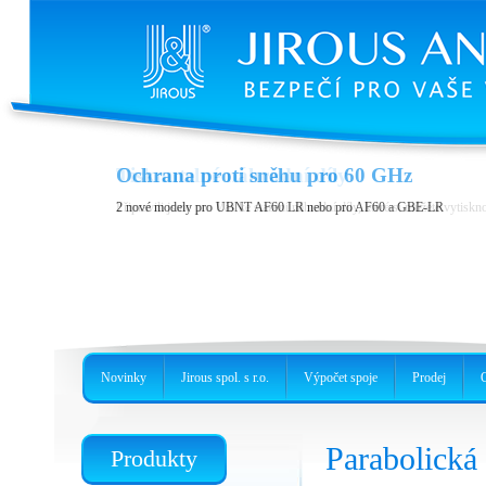
Tisknutelné náhradní díly
Ochrana proti sněhu pro 60 GHz
Připravili jsme pro Vás ke stažení náhradní díly, které si můžete vytiskn
2 nové modely pro UBNT AF60 LR nebo pro AF60 a GBE-LR
Novinky
Jirous spol. s r.o.
Výpočet spoje
Prodej
Parabolick
Produkty