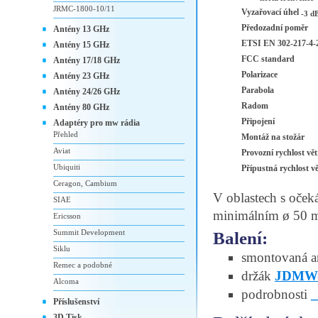
JRMC-1800-10/11
Vyzařovací úhel
-3 d
Předozadní poměr
Antény 13 GHz
ETSI EN 302-217-4-
Antény 15 GHz
FCC standard
Antény 17/18 GHz
Polarizace
Antény 23 GHz
Parabola
Antény 24/26 GHz
Radom
Antény 80 GHz
Připojení
Adaptéry pro mw rádia
Přehled
Montáž na stožár
Aviat
Provozní rychlost vě
Ubiquiti
Přípustná rychlost v
Ceragon, Cambium
V oblastech s oček
SIAE
minimálním ø 50 
Ericsson
Summit Development
Balení:
Siklu
smontovaná a
Remec a podobné
držák
JDMW-
Alcoma
podrobnosti
Příslušenství
3D Tisk