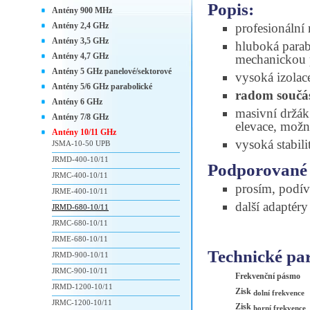
Popis:
Antény 900 MHz
Antény 2,4 GHz
profesionální
Antény 3,5 GHz
hluboká parab
Antény 4,7 GHz
mechanickou 
Antény 5 GHz panelové/sektorové
vysoká izolac
Antény 5/6 GHz parabolické
radom součás
Antény 6 GHz
masivní držá
Antény 7/8 GHz
elevace, možn
Antény 10/11 GHz
vysoká stabili
JSMA-10-50 UPB
JRMD-400-10/11
Podporované 
JRMC-400-10/11
prosím, podív
JRME-400-10/11
další adaptér
JRMD-680-10/11
JRMC-680-10/11
JRME-680-10/11
Technické pa
JRMD-900-10/11
JRMC-900-10/11
Frekvenční pásmo
JRMD-1200-10/11
Zisk
dolní frekvence
JRMC-1200-10/11
Zisk
horní frekvence