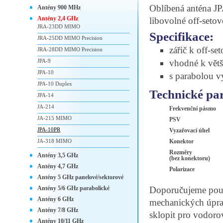
Oblíbená anténa J
Antény 900 MHz
Antény 2,4 GHz
libovolné off-setov
JRA-23DD MIMO
Specifikace:
JRA-25DD MIMO Precision
zářič k off-se
JRA-28DD MIMO Precision
JPA-9
vhodné k větš
JPA-10
s parabolou v
JPA-10 Duplex
Technické pa
JPA-14
JA-214
Frekvenční pásmo
JA-215 MIMO
PSV
JPA-10PR
Vyzařovací úhel
JA-318 MIMO
Konektor
Rozměry
Antény 3,5 GHz
(bez konektoru)
Antény 4,7 GHz
Polarizace
Antény 5 GHz panelové/sektorové
Antény 5/6 GHz parabolické
Doporučujeme použí
Antény 6 GHz
mechanických úprav
Antény 7/8 GHz
sklopit pro vodoro
Antény 10/11 GHz