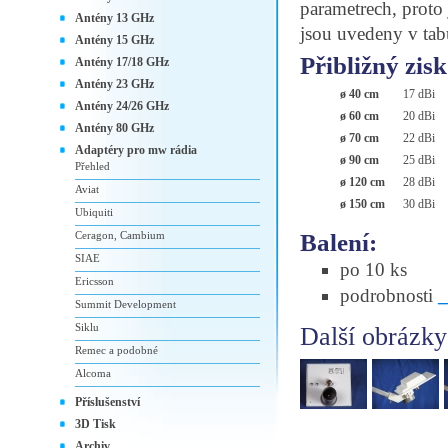
parametrech, proto
Antény 13 GHz
jsou uvedeny v tab
Antény 15 GHz
Přibližný zisk
Antény 17/18 GHz
Antény 23 GHz
ø 40 cm
17 dBi
Antény 24/26 GHz
ø 60 cm
20 dBi
Antény 80 GHz
ø 70 cm
22 dBi
Adaptéry pro mw rádia
ø 90 cm
25 dBi
Přehled
ø 120 cm
28 dBi
Aviat
ø 150 cm
30 dBi
Ubiquiti
Balení:
Ceragon, Cambium
SIAE
po 10 ks
Ericsson
podrobnosti
Summit Development
Siklu
Další obrázky
Remec a podobné
Alcoma
Příslušenství
3D Tisk
Archiv