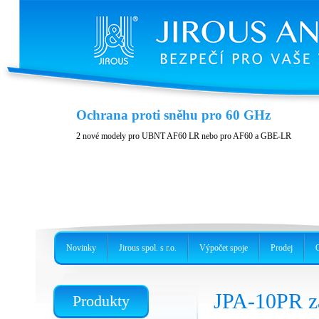
Kryt JH-LHG
Ochrana proti sněhu pro 60 GHz
Kryt pro jednotky RBLHG
2 nové modely pro UBNT AF60 LR nebo pro AF60 a GBE-LR
Novinky
Jirous spol. s r.o.
Výpočet spoje
Prodej
JPA-10PR zá
Produkty