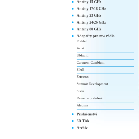
Antény 15 GHz
Antény 17/18 GHz
Antény 23 GHz
Antény 24/26 GHz
Antény 80 GHz
Adaptéry pro mw rádia
Přehled
Aviat
Ubiquiti
Ceragon, Cambium
SIAE
Ericsson
Summit Development
Siklu
Remec a podobné
Alcoma
Příslušenství
3D Tisk
Archiv