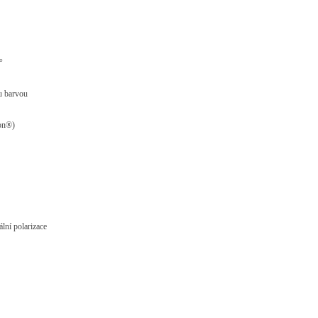
°
u barvou
lon®)
lní polarizace