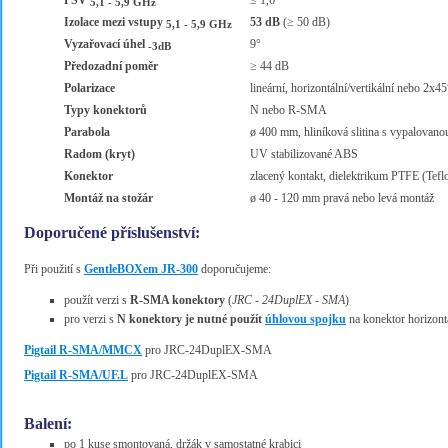
PSV
≤ 1,6
5,1 - 5,9 GHz
Izolace mezi vstupy
53 dB
(≥ 50 dB)
5,1 - 5,9 GHz
Vyzařovací úhel
9°
-3dB
Předozadní poměr
≥ 44 dB
Polarizace
lineární, horizontální/vertikální nebo 2x45
Typy konektorů
N nebo R-SMA
Parabola
ø 400 mm, hliníková slitina s vypalovano
Radom (kryt)
UV stabilizované ABS
Konektor
zlacený kontakt, dielektrikum PTFE (Tef
Montáž na stožár
ø 40 - 120 mm pravá nebo levá montáž
Doporučené příslušenství:
Při použití s
GentleBOXem JR-300
doporučujeme:
použít verzi s
R-SMA konektory
(
JRC - 24DuplEX - SMA
)
pro verzi s
N konektory je nutné použít
úhlovou spojku
na konektor horizontá
Pigtail R-SMA/MMCX
pro JRC-24DuplEX-SMA
Pigtail R-SMA/UF.L
pro JRC-24DuplEX-SMA
Balení:
po 1 kuse smontovaná, držák v samostatné krabici