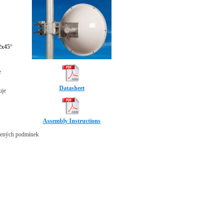
2x45°
e
Datasheet
uje
Assembly Instructions
tížených podmínek