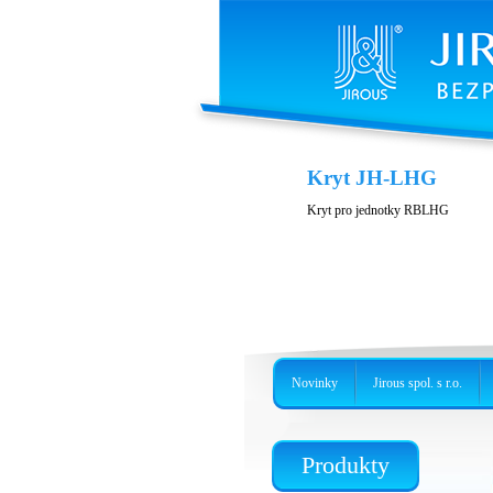
Variabilita a přísluš
Kryt JH-LHG
Nerezové provedení, precizní držá
Kryt pro jednotky RBLHG
Novinky
Jirous spol. s r.o.
Produkty