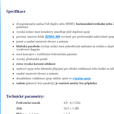
Specifikace
dvoupolarizační anténa Full duplex nebo MIMO,
horizontální/vertikální nebo 
polarizace
vysoká izolace mezi konektory umožňuje plně duplexní spoje
precizní, masivní držák
JDMW-400
vyvinutý pro profesionální mikrovlnné spoj
jemné a snadné nastavení elevace a azimutu
hluboká parabola
zvyšuje izolaci mezi jednotlivými anténami na stožáru a zlepš
vyzařovací diagram
nová koncepce s rozšířeným frekvenčním pásmem
vysoký předozadní poměr
extra vysoká korozní odolnost
směrové spoje nebo klientské připojení pro střední vzdálenosti nebo krátké za z
snadné nastavení elevace a azimutu
dosažitelnou vzdálenost spoje můžete zjistit ve
výpočtu spoje
radom
(plastový kryt paraboly)
je součástí antény bez příplatku
Technické parametry:
Frekvenční rozsah
4,9 - 6,1 GHz
Zisk
24,5 ± 1 dBi