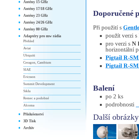
Antény 15 GHz
Antény 17/18 GHz
Doporučené př
Antény 23 GHz
Antény 24/26 GHz
Při použití s
Gent
Antény 80 GHz
použít verzi s
Adaptéry pro mw rádia
Přehled
pro verzi s
N 
Aviat
horizontální p
Ubiquiti
Pigtail R-
Ceragon, Cambium
Pigtail R-S
SIAE
Ericsson
Summit Development
Balení
Siklu
po 2 ks
Remec a podobné
podrobnosti
Alcoma
Příslušenství
Další obrázky
3D Tisk
Archiv