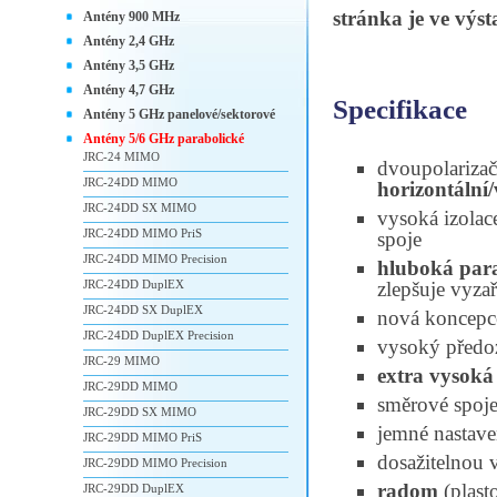
stránka je ve výs
Antény 900 MHz
Antény 2,4 GHz
Antény 3,5 GHz
Antény 4,7 GHz
Specifikace
Antény 5 GHz panelové/sektorové
Antény 5/6 GHz parabolické
JRC-24 MIMO
dvoupolariza
JRC-24DD MIMO
horizontální/
JRC-24DD SX MIMO
vysoká izolac
JRC-24DD MIMO PriS
spoje
JRC-24DD MIMO Precision
hluboká par
JRC-24DD DuplEX
zlepšuje vyza
JRC-24DD SX DuplEX
nová koncepc
JRC-24DD DuplEX Precision
vysoký předo
JRC-29 MIMO
extra vysoká
JRC-29DD MIMO
směrové spoje
JRC-29DD SX MIMO
jemné nastave
JRC-29DD MIMO PriS
dosažitelnou v
JRC-29DD MIMO Precision
radom
(plast
JRC-29DD DuplEX