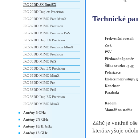
JRC-29DD SX DuplEX
JRC-29DD Duplex Precision
Technické pa
JRC-29DD MIMO Prec MimX
JRC-32DD MIMO Precision
JRC-32DD MIMO Precision PriS
Frekvenční rozsah
JRC-32DD DuplEX Precision
Zisk
JRC-32DD MIMO Precision MimX
PSV
JRC-35DD MIMO Precision
Předozadní poměr
JRC-35DD MIMO PriS
Šířka svazku
-3 dB
JRC-35DD DuplEX Precision
Polarizace
JRC-35DD MIMO MimX
Izolace mezi vstupy
5
JRC-38DD MIMO Pre
Konektor
JRC-38DD MIMO PriS
Parabola
JRC-38DD DuplEX Precision
Radom
JRC-38DD MIMO MimX
Montáž na stožár
Antény 6 GHz
Antény 7/8 GHz
Zářič je vnitřně o
Antény 10/11 GHz
která zvyšuje odoln
Antény 13 GHz