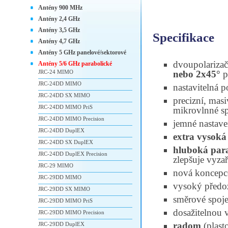
Antény 900 MHz
Antény 2,4 GHz
Antény 3,5 GHz
Specifikace
Antény 4,7 GHz
Antény 5 GHz panelové/sektorové
dvoupolariza
Antény 5/6 GHz parabolické
JRC-24 MIMO
nebo 2x45°
p
JRC-24DD MIMO
nastavitelná p
JRC-24DD SX MIMO
precizní, mas
JRC-24DD MIMO PriS
mikrovlnné s
JRC-24DD MIMO Precision
jemné nastave
JRC-24DD DuplEX
extra vysoká
JRC-24DD SX DuplEX
hluboká par
JRC-24DD DuplEX Precision
zlepšuje vyza
JRC-29 MIMO
nová koncepc
JRC-29DD MIMO
vysoký předo
JRC-29DD SX MIMO
směrové spoje
JRC-29DD MIMO PriS
dosažitelnou v
JRC-29DD MIMO Precision
radom
(plast
JRC-29DD DuplEX