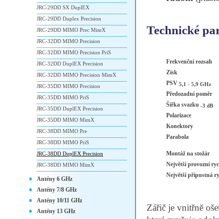
JRC-29DD SX DuplEX
JRC-29DD Duplex Precision
Technické pa
JRC-29DD MIMO Prec MimX
JRC-32DD MIMO Precision
JRC-32DD MIMO Precision PriS
Frekvenční rozsah
JRC-32DD DuplEX Precision
Zisk
JRC-32DD MIMO Precision MimX
PSV
5,1 - 5,9 GHz
JRC-35DD MIMO Precision
Předozadní poměr
JRC-35DD MIMO PriS
Šířka svazku
-3 dB
JRC-35DD DuplEX Precision
Polarizace
JRC-35DD MIMO MimX
Konektory
JRC-38DD MIMO Pre
Parabola
JRC-38DD MIMO PriS
Montáž na stožár
JRC-38DD DuplEX Precision
Největší provozní ryc
JRC-38DD MIMO MimX
Největší přípustná ry
Antény 6 GHz
Antény 7/8 GHz
Antény 10/11 GHz
Zářič je vnitřně o
Antény 13 GHz