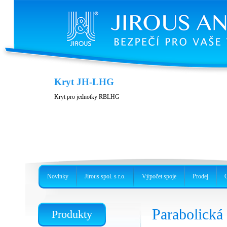
Kryt JH-LHG
Kryt pro jednotky RBLHG
Novinky
Jirous spol. s r.o.
Výpočet spoje
Prodej
Parabolick
Produkty