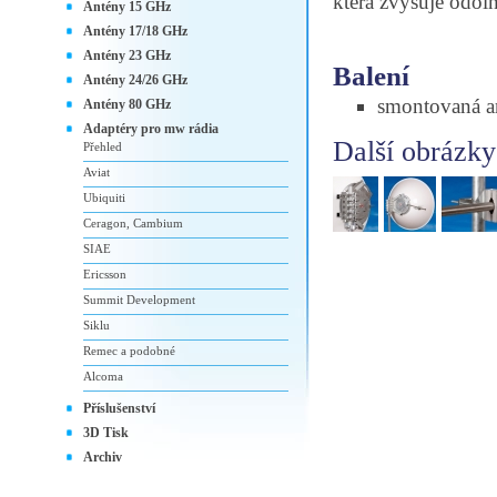
která zvyšuje odoln
Antény 15 GHz
Antény 17/18 GHz
Antény 23 GHz
Balení
Antény 24/26 GHz
smontovaná an
Antény 80 GHz
Adaptéry pro mw rádia
Další obrázky
Přehled
Aviat
Ubiquiti
Ceragon, Cambium
SIAE
Ericsson
Summit Development
Siklu
Remec a podobné
Alcoma
Příslušenství
3D Tisk
Archiv