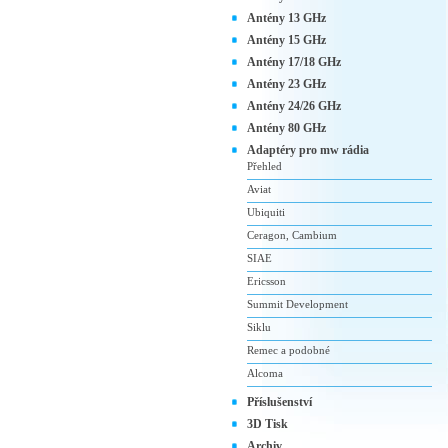
Antény 13 GHz
Antény 15 GHz
Antény 17/18 GHz
Antény 23 GHz
Antény 24/26 GHz
Antény 80 GHz
Adaptéry pro mw rádia
Přehled
Aviat
Ubiquiti
Ceragon, Cambium
SIAE
Ericsson
Summit Development
Siklu
Remec a podobné
Alcoma
Příslušenství
3D Tisk
Archiv