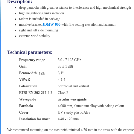
Description:
deep parabola with great resistance to interference and high mechanical strength
high neighboring links isolation
radom is included in package
massive bracket
JDMW-900
with fine setting elevation and azimuth
right and left side mounting
extreme wind stability
Technical parameters:
Frequency range
5.9 - 7.125 GHz
Gain
33 ± 1 dBi
Beamwidth
3,1°
-3dB
VSWR
< 1.4
Polarization
horizontal and vertical
ETSI EN 302-217-4-2
Class 2
Waveguide
circular waveguide
Parabola
ø 900 mm, aluminium alloy with baking colour
Cover
UV steady plastic ABS
Instalation for mast
ø 40 - 120 mm
We recommend mounting on the mast with minimal ø 70 mm in the areas with the expected