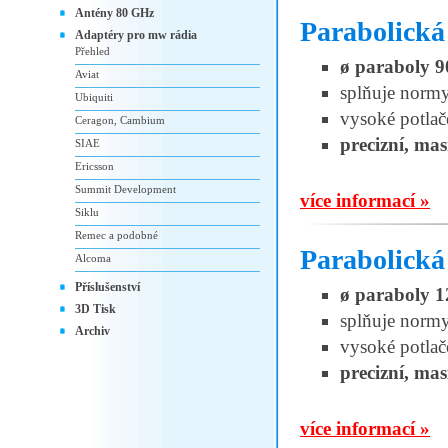
Antény 80 GHz
Parabolická
Adaptéry pro mw rádia
Přehled
ø paraboly 
Aviat
splňuje norm
Ubiquiti
vysoké potlač
Ceragon, Cambium
precizní, mas
SIAE
Ericsson
Summit Development
více informací »
Siklu
Remec a podobné
Parabolick
Alcoma
Příslušenství
ø paraboly 
3D Tisk
splňuje norm
Archiv
vysoké potlač
precizní, mas
více informací »