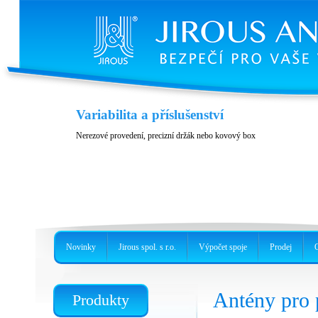
Variabilita a příslušenství
Nerezové provedení, precizní držák nebo kovový box
Novinky
Jirous spol. s r.o.
Výpočet spoje
Prodej
Antény pro
Produkty