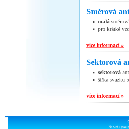
Směrová an
malá
směrová
pro krátké vzd
více informací »
Sektorová 
sektorová
ant
šířka svazku 
více informací »
Na webu jsou p