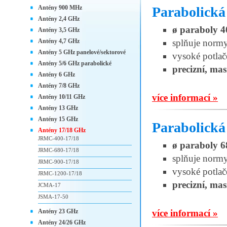
Antény 900 MHz
Parabolická
Antény 2,4 GHz
ø paraboly 
Antény 3,5 GHz
Antény 4,7 GHz
splňuje norm
Antény 5 GHz panelové/sektorové
vysoké potlač
Antény 5/6 GHz parabolické
precizní, mas
Antény 6 GHz
Antény 7/8 GHz
více informací »
Antény 10/11 GHz
Antény 13 GHz
Antény 15 GHz
Parabolická
Antény 17/18 GHz
JRMC-400-17/18
ø paraboly 
JRMC-680-17/18
splňuje norm
JRMC-900-17/18
vysoké potlač
JRMC-1200-17/18
precizní, mas
JCMA-17
JSMA-17-50
Antény 23 GHz
více informací »
Antény 24/26 GHz