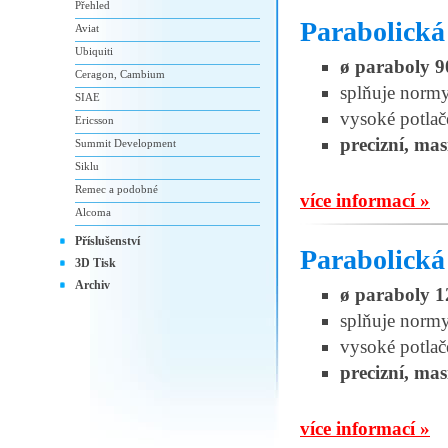
Přehled
Parabolick
Aviat
Ubiquiti
ø paraboly 9
Ceragon, Cambium
splňuje norm
SIAE
vysoké potlač
Ericsson
precizní, mas
Summit Development
Siklu
Remec a podobné
více informací »
Alcoma
Příslušenství
Parabolick
3D Tisk
Archiv
ø paraboly 1
splňuje norm
vysoké potlač
precizní, mas
více informací »