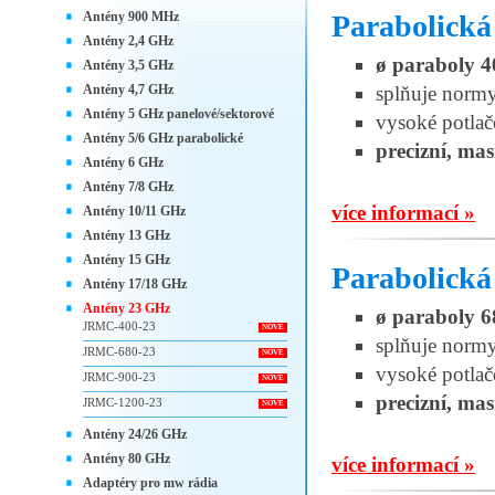
Antény 900 MHz
Parabolick
Antény 2,4 GHz
ø paraboly 
Antény 3,5 GHz
Antény 4,7 GHz
splňuje norm
Antény 5 GHz panelové/sektorové
vysoké potlač
Antény 5/6 GHz parabolické
precizní, mas
Antény 6 GHz
Antény 7/8 GHz
více informací »
Antény 10/11 GHz
Antény 13 GHz
Antény 15 GHz
Parabolick
Antény 17/18 GHz
Antény 23 GHz
ø paraboly 
JRMC-400-23
NOVÉ
splňuje norm
JRMC-680-23
NOVÉ
vysoké potlač
JRMC-900-23
NOVÉ
precizní, mas
JRMC-1200-23
NOVÉ
Antény 24/26 GHz
Antény 80 GHz
více informací »
Adaptéry pro mw rádia