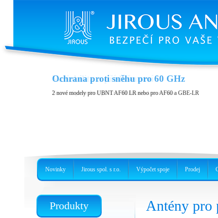
Variabilita a příslušenství
Ochrana proti sněhu pro 60 GHz
Nerezové provedení, precizní držák nebo kovový box
2 nové modely pro UBNT AF60 LR nebo pro AF60 a GBE-LR
Novinky
Jirous spol. s r.o.
Výpočet spoje
Prodej
Antény pro
Produkty