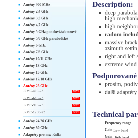
Description:
Antény 900 MHz
Antény 2,4 GHz
deep parabola 
high mechanic
Antény 3,5 GHz
Antény 4,7 GHz
high neighbori
Antény 5 GHz panelové/sektorové
radom inclu
Antény 5/6 GHz parabolické
massive brac
Antény 6 GHz
azimuth setti
Antény 7/8 GHz
right and left
Antény 10/11 GHz
extreme wind s
Antény 13 GHz
Antény 15 GHz
Podporované 
Antény 17/18 GHz
prosím, podív
Antény 23 GHz
další adaptér
JRMC-400-23
NOVÉ
JRMC-680-23
NOVÉ
JRMC-900-23
NOVÉ
Technical pa
JRMC-1200-23
NOVÉ
Antény 24/26 GHz
Frequency range
Antény 80 GHz
Gain
Low band
Adaptéry pro mw rádia
Gain
High band