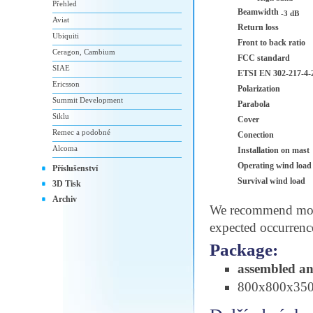
Přehled
Beamwidth
-3 dB
Aviat
Return loss
Ubiquiti
Front to back ratio
Ceragon, Cambium
FCC standard
SIAE
ETSI EN 302-217-4-
Ericsson
Polarization
Summit Development
Parabola
Siklu
Cover
Remec a podobné
Conection
Alcoma
Installation on mast
Operating wind load
Příslušenství
Survival wind load
3D Tisk
Archiv
We recommend moun
expected occurrenc
Package:
assembled an
800x800x350 