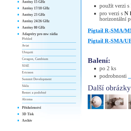
Antény 15 GHz
použít verzi s
Antény 17/18 GHz
pro verzi s
N 
Antény 23 GHz
horizontální p
Antény 24/26 GHz
Antény 80 GHz
Pigtail R-SMA/
Adaptéry pro mw rádia
Přehled
Pigtail R-SMA/U
Aviat
Ubiquiti
Balení:
Ceragon, Cambium
SIAE
po 2 ks
Ericsson
podrobnosti
Summit Development
Další obrázky
Siklu
Remec a podobné
Alcoma
Příslušenství
3D Tisk
Archiv