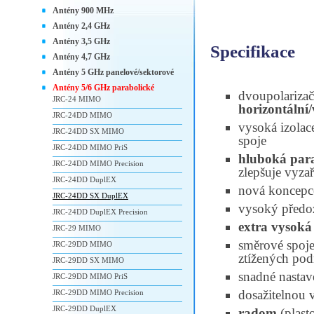
Antény 900 MHz
Antény 2,4 GHz
Antény 3,5 GHz
Specifikace
Antény 4,7 GHz
Antény 5 GHz panelové/sektorové
Antény 5/6 GHz parabolické
dvoupolariza
JRC-24 MIMO
horizontální/
JRC-24DD MIMO
vysoká izolac
JRC-24DD SX MIMO
spoje
JRC-24DD MIMO PriS
hluboká par
JRC-24DD MIMO Precision
zlepšuje vyza
JRC-24DD DuplEX
nová koncepc
JRC-24DD SX DuplEX
vysoký předo
JRC-24DD DuplEX Precision
extra vysoká
JRC-29 MIMO
směrové spoje 
JRC-29DD MIMO
ztížených po
JRC-29DD SX MIMO
snadné nastav
JRC-29DD MIMO PriS
dosažitelnou v
JRC-29DD MIMO Precision
JRC-29DD DuplEX
radom
(plast