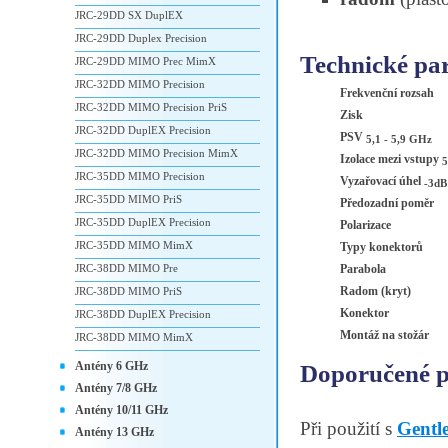
JRC-29DD SX DuplEX
JRC-29DD Duplex Precision
Technické pa
JRC-29DD MIMO Prec MimX
JRC-32DD MIMO Precision
Frekvenční rozsah
JRC-32DD MIMO Precision PriS
Zisk
JRC-32DD DuplEX Precision
PSV
5,1 - 5,9 GHz
JRC-32DD MIMO Precision MimX
Izolace mezi vstupy
5
JRC-35DD MIMO Precision
Vyzařovací úhel
-3dB
JRC-35DD MIMO PriS
Předozadní poměr
JRC-35DD DuplEX Precision
Polarizace
JRC-35DD MIMO MimX
Typy konektorů
JRC-38DD MIMO Pre
Parabola
Radom (kryt)
JRC-38DD MIMO PriS
Konektor
JRC-38DD DuplEX Precision
Montáž na stožár
JRC-38DD MIMO MimX
Antény 6 GHz
Doporučené př
Antény 7/8 GHz
Antény 10/11 GHz
Při použití s
Gent
Antény 13 GHz