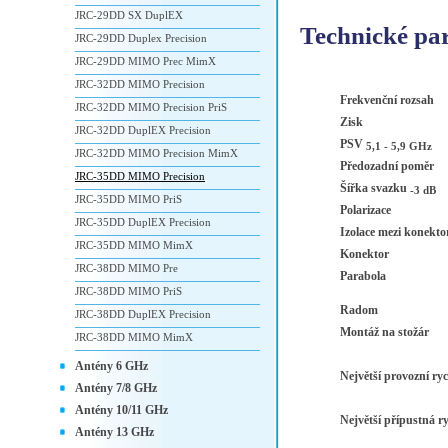
JRC-29DD SX DuplEX
Technické pa
JRC-29DD Duplex Precision
JRC-29DD MIMO Prec MimX
JRC-32DD MIMO Precision
Frekvenční rozsah
JRC-32DD MIMO Precision PriS
Zisk
JRC-32DD DuplEX Precision
PSV
5,1 - 5,9 GHz
JRC-32DD MIMO Precision MimX
Předozadní poměr
JRC-35DD MIMO Precision
Šířka svazku
-3 dB
JRC-35DD MIMO PriS
Polarizace
JRC-35DD DuplEX Precision
Izolace mezi konekt
JRC-35DD MIMO MimX
Konektor
JRC-38DD MIMO Pre
Parabola
JRC-38DD MIMO PriS
Radom
JRC-38DD DuplEX Precision
Montáž na stožár
JRC-38DD MIMO MimX
Antény 6 GHz
Největší provozní ryc
Antény 7/8 GHz
Antény 10/11 GHz
Největší přípustná ry
Antény 13 GHz