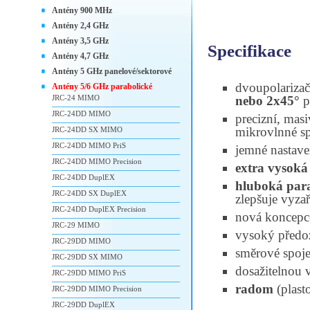
Antény 900 MHz
Antény 2,4 GHz
Antény 3,5 GHz
Specifikace
Antény 4,7 GHz
Antény 5 GHz panelové/sektorové
dvoupolariza
Antény 5/6 GHz parabolické
JRC-24 MIMO
nebo 2x45°
p
JRC-24DD MIMO
precizní, mas
mikrovlnné s
JRC-24DD SX MIMO
JRC-24DD MIMO PriS
jemné nastave
JRC-24DD MIMO Precision
extra vysoká
JRC-24DD DuplEX
hluboká par
JRC-24DD SX DuplEX
zlepšuje vyza
JRC-24DD DuplEX Precision
nová koncepc
JRC-29 MIMO
vysoký předo
JRC-29DD MIMO
směrové spoje
JRC-29DD SX MIMO
dosažitelnou v
JRC-29DD MIMO PriS
radom
(plast
JRC-29DD MIMO Precision
JRC-29DD DuplEX