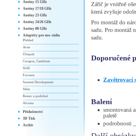
Antény 15 GHz
Zářič je vnitřně o
Antény 17/18 GHz
která zvyšuje odoln
Antény 23 GHz
Pro montáž do nár
Antény 24/26 GHz
Antény 80 GHz
sadu. Pro montáž n
Adaptéry pro mw rádia
sadu.
Přehled
Aviat
Ubiquiti
Doporučené př
Ceragon, Cambium
SIAE
Ericsson
Zavětrovací
Summit Development
Siklu
Remec a podobné
Balení
Alcoma
smontovaná an
Příslušenství
paletě
3D Tisk
podrobnosti
Archiv
Další obrázky