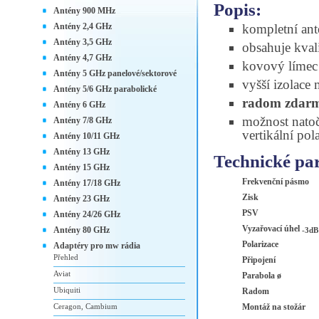
Popis:
Antény 900 MHz
Antény 2,4 GHz
kompletní an
Antény 3,5 GHz
obsahuje kval
Antény 4,7 GHz
kovový límec 
Antény 5 GHz panelové/sektorové
vyšší izolace
Antény 5/6 GHz parabolické
radom zdar
Antény 6 GHz
možnost natoč
Antény 7/8 GHz
vertikální pola
Antény 10/11 GHz
Antény 13 GHz
Technické pa
Antény 15 GHz
Frekvenční pásmo
Antény 17/18 GHz
Zisk
Antény 23 GHz
PSV
Antény 24/26 GHz
Vyzařovací úhel
Antény 80 GHz
-3dB
Polarizace
Adaptéry pro mw rádia
Přehled
Připojení
Aviat
Parabola ø
Ubiquiti
Radom
Ceragon, Cambium
Montáž na stožár