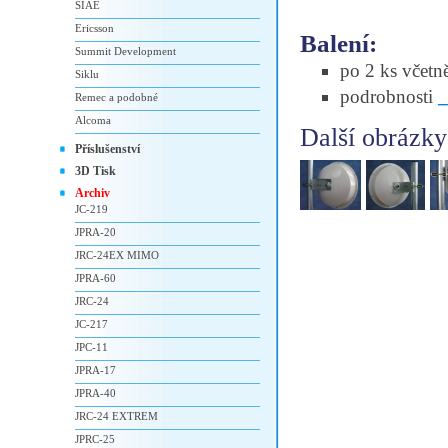
SIAE
Ericsson
Balení:
Summit Development
po 2 ks včet
Siklu
podrobnosti
Remec a podobné
Alcoma
Další obrázky
Příslušenství
3D Tisk
Archiv
JC-219
JPRA-20
JRC-24EX MIMO
JPRA-60
JRC-24
JC-217
JPC-11
JPRA-17
JPRA-40
JRC-24 EXTREM
JPRC-25