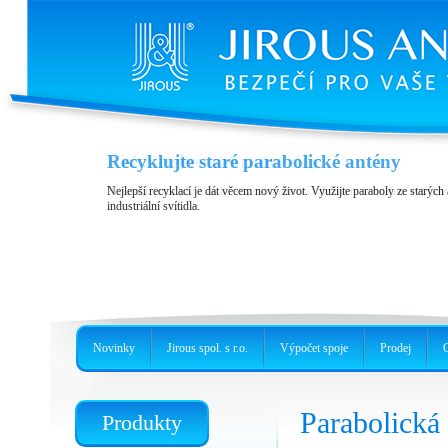
Tisknutelné náhradní díly
Recyklujte staré parabolické antény
Připravili jsme pro Vás ke stažení náhradní díly, které si můžete vytiskn
Nejlepší recyklací je dát věcem nový život. Využijte paraboly ze starých 
industriální svítidla.
Novinky
Jirous spol. s r.o.
Výpočet spoje
Prodej
Parabolick
Produkty