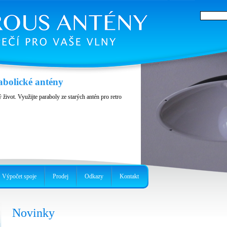
enství
abolické antény
k nebo kovový box
 život. Využijte paraboly ze starých antén pro retro
Výpočet spoje
Prodej
Odkazy
Kontakt
Novinky