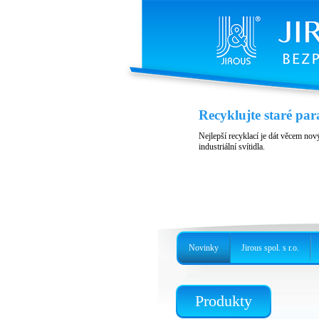
Variabilita a přísluš
Recyklujte staré par
Nerezové provedení, precizní držá
Nejlepší recyklací je dát věcem nový
industriální svítidla.
Novinky
Jirous spol. s r.o.
Produkty