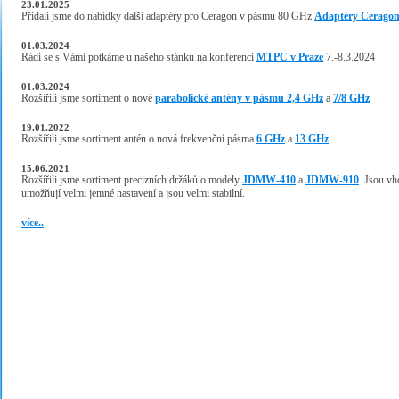
23.01.2025
Přidali jsme do nabídky další adaptéry pro Ceragon v pásmu 80 GHz
Adaptéry Cerago
01.03.2024
Rádi se s Vámi potkáme u našeho stánku na konferenci
MTPC v Praze
7.-8.3.2024
01.03.2024
Rozšířili jsme sortiment o nové
parabolické antény v pásmu 2,4 GHz
a
7/8 GHz
19.01.2022
Rozšířili jsme sortiment antén o nová frekvenční pásma
6 GHz
a
13 GHz
.
15.06.2021
Rozšířili jsme sortiment precizních držáků o modely
JDMW-410
a
JDMW-910
. Jsou v
umožňují velmi jemné nastavení a jsou velmi stabilní.
více..