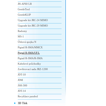
JH-AF60 LR
GentleTool
GentleKLIP
Upgrade kit JRC-24 MIMO
Upgrade kit JRC-29 MIMO
Radomy
MS-1
Úhlová spojka N
Pigtail R-SMA/MMCX
Pigtail R-SMA/UF.L
Pigtail R-SMA/R-SMA
Kabelové průchodky
Zavětrovací sada JRZ-1200
JDT-10
JDM
JSH-300
JDT-14
Recyklace parabol
3D Tisk