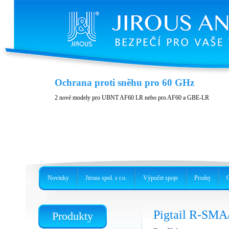
Recyklujte staré parabolické antény
Ochrana proti sněhu pro 60 GHz
Nejlepší recyklací je dát věcem nový život. Využijte paraboly ze starých 
2 nové modely pro UBNT AF60 LR nebo pro AF60 a GBE-LR
industriální svítidla.
Novinky
Jirous spol. s r.o.
Výpočet spoje
Prodej
Pigtail R-SMA
Produkty