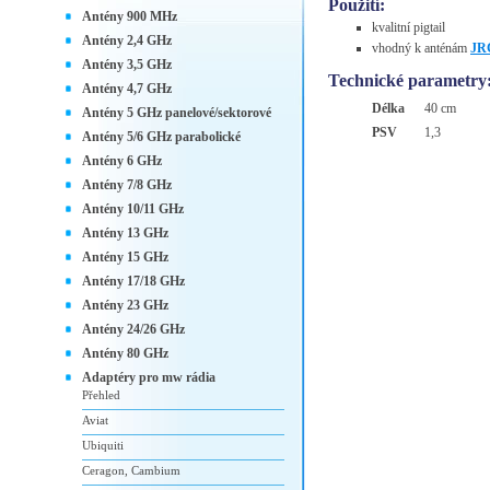
Použití:
Antény 900 MHz
kvalitní pigtail
Antény 2,4 GHz
vhodný k anténám
JR
Antény 3,5 GHz
Technické parametry
Antény 4,7 GHz
Délka
40 cm
Antény 5 GHz panelové/sektorové
PSV
1,3
Antény 5/6 GHz parabolické
Antény 6 GHz
Antény 7/8 GHz
Antény 10/11 GHz
Antény 13 GHz
Antény 15 GHz
Antény 17/18 GHz
Antény 23 GHz
Antény 24/26 GHz
Antény 80 GHz
Adaptéry pro mw rádia
Přehled
Aviat
Ubiquiti
Ceragon, Cambium