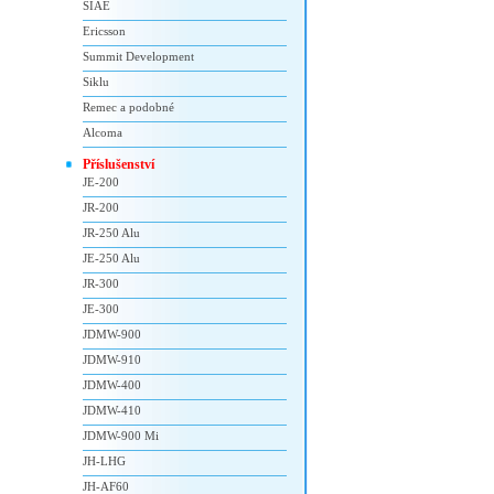
SIAE
Ericsson
Summit Development
Siklu
Remec a podobné
Alcoma
Příslušenství
JE-200
JR-200
JR-250 Alu
JE-250 Alu
JR-300
JE-300
JDMW-900
JDMW-910
JDMW-400
JDMW-410
JDMW-900 Mi
JH-LHG
JH-AF60