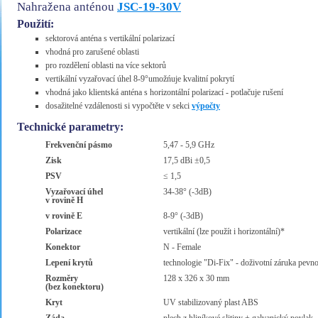
Nahražena anténou
JSC-19-30V
Použití:
sektorová anténa s vertikální polarizací
vhodná pro zarušené oblasti
pro rozdělení oblasti na více sektorů
vertikální vyzařovací úhel 8-9°umožńuje kvalitní pokrytí
vhodná jako klientská anténa s horizontální polarizací - potlačuje rušení
dosažitelné vzdálenosti si vypočtěte v sekci
výpočty
Technické parametry:
Frekvenční pásmo
5,47 - 5,9 GHz
Zisk
17,5 dBi ±0,5
PSV
≤ 1,5
Vyzařovací úhel
34-38° (-3dB)
v rovině H
v rovině E
8-9° (-3dB)
Polarizace
vertikální (lze použít i horizontální)*
Konektor
N - Female
Lepení krytů
technologie "Di-Fix" - doživotní záruka pevno
Rozměry
128 x 326 x 30 mm
(bez konektoru)
Kryt
UV stabilizovaný plast ABS