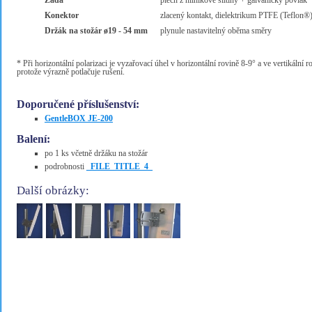
Záda
plech z hliníkové slitiny + galvanický povlak
Konektor
zlacený kontakt, dielektrikum PTFE (Teflon®
Držák na stožár ø19 - 54 mm
plynule nastavitelný oběma směry
* Při horizontální polarizaci je vyzařovací úhel v horizontální rovině 8-9° a ve vertikální 
protože výrazně potlačuje rušení.
Doporučené příslušenství:
GentleBOX JE-200
Balení:
po 1 ks včetně držáku na stožár
podrobnosti
_FILE_TITLE_4_
Další obrázky: