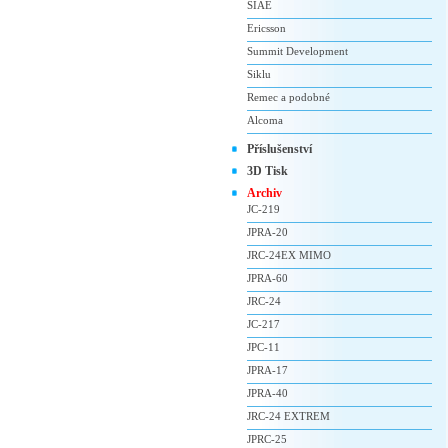
SIAE
Ericsson
Summit Development
Siklu
Remec a podobné
Alcoma
Příslušenství
3D Tisk
Archiv
JC-219
JPRA-20
JRC-24EX MIMO
JPRA-60
JRC-24
JC-217
JPC-11
JPRA-17
JPRA-40
JRC-24 EXTREM
JPRC-25