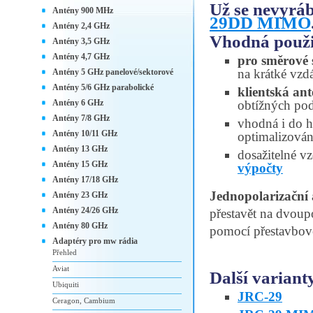
Už se nevyrá
Antény 900 MHz
29DD MIMO
Antény 2,4 GHz
Vhodná použi
Antény 3,5 GHz
Antény 4,7 GHz
pro směrové 
na krátké vzd
Antény 5 GHz panelové/sektorové
Antény 5/6 GHz parabolické
klientská an
Antény 6 GHz
obtížných po
Antény 7/8 GHz
vhodná i do h
Antény 10/11 GHz
optimalizován
Antény 13 GHz
dosažitelné vz
Antény 15 GHz
výpočty
Antény 17/18 GHz
Jednopolarizačn
Antény 23 GHz
Antény 24/26 GHz
přestavět na dvoup
Antény 80 GHz
pomocí přestavbov
Adaptéry pro mw rádia
Přehled
Aviat
Další variant
Ubiquiti
JRC-29
Ceragon, Cambium