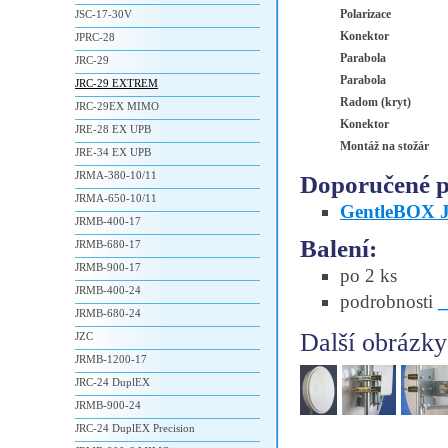
Polarizace
JSC-17-30V
Konektor
JPRC-28
Parabola
JRC-29
Parabola
JRC-29 EXTREM
Radom (kryt)
JRC-29EX MIMO
Konektor
JRE-28 EX UPB
Montáž na stožár
JRE-34 EX UPB
JRMA-380-10/11
Doporučené př
JRMA-650-10/11
GentleBOX 
JRMB-400-17
Balení:
JRMB-680-17
JRMB-900-17
po 2 ks
JRMB-400-24
podrobnosti
JRMB-680-24
Další obrázky
JZC
JRMB-1200-17
JRC-24 DuplEX
JRMB-900-24
JRC-24 DuplEX Precision