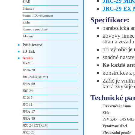
JRC-29 MI
SIAE
JRC-29 EX
Ericsson
Summit Development
Specifikace:
Siklu
parabolická a
Remec a podobné
kovový límec 
Alcoma
stran a zezad
Příslušenství
při výrobě
je
3D Tisk
snadné nastav
Archiv
JC-219
Ke každé an
JPRA-20
konstrukce z p
JRC-24EX MIMO
Zářič je vnitř
JPRA-60
která zvyšuje 
JRC-24
Technické pa
JC-217
JPC-11
Frekvenční pásmo
JPRA-17
Zisk
JPRA-40
PSV 5,45 - 5,85 GHz
JRC-24 EXTREM
Vyzařovací úhel
JPRC-25
Předozadní poměr