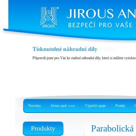
Ochrana proti sněhu pro 60 GHz
Tisknutelné náhradní díly
2 nové modely pro UBNT AF60 LR nebo pro AF60 a GBE-LR
Připravili jsme pro Vás ke stažení náhradní díly, které si můžete vytiskn
Novinky
Jirous spol. s r.o.
Výpočet spoje
Prodej
Parabolick
Produkty