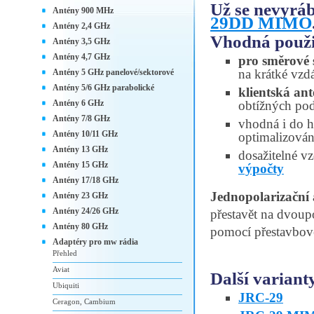
Už se nevyrá
Antény 900 MHz
29DD MIMO
Antény 2,4 GHz
Vhodná použi
Antény 3,5 GHz
Antény 4,7 GHz
pro směrové 
na krátké vzd
Antény 5 GHz panelové/sektorové
Antény 5/6 GHz parabolické
klientská an
Antény 6 GHz
obtížných po
Antény 7/8 GHz
vhodná i do h
Antény 10/11 GHz
optimalizován
Antény 13 GHz
dosažitelné vz
Antény 15 GHz
výpočty
Antény 17/18 GHz
Jednopolarizačn
Antény 23 GHz
Antény 24/26 GHz
přestavět na dvoup
Antény 80 GHz
pomocí přestavbov
Adaptéry pro mw rádia
Přehled
Aviat
Další variant
Ubiquiti
JRC-29
Ceragon, Cambium