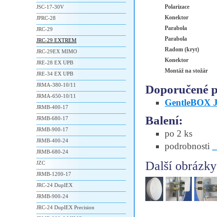
Polarizace
JSC-17-30V
Konektor
JPRC-28
Parabola
JRC-29
Parabola
JRC-29 EXTREM
Radom (kryt)
JRC-29EX MIMO
Konektor
JRE-28 EX UPB
Montáž na stožár
JRE-34 EX UPB
JRMA-380-10/11
Doporučené př
JRMA-650-10/11
GentleBOX 
JRMB-400-17
Balení:
JRMB-680-17
JRMB-900-17
po 2 ks
JRMB-400-24
podrobnosti
JRMB-680-24
Další obrázky
JZC
JRMB-1200-17
JRC-24 DuplEX
JRMB-900-24
JRC-24 DuplEX Precision