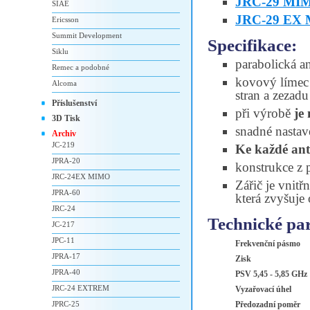
JRC-29 MI
SIAE
JRC-29 EX
Ericsson
Summit Development
Specifikace:
Siklu
parabolická a
Remec a podobné
kovový límec 
Alcoma
stran a zezad
Příslušenství
při výrobě
je
3D Tisk
snadné nastav
Archiv
JC-219
Ke každé an
JPRA-20
konstrukce z p
JRC-24EX MIMO
Zářič je vnitř
JPRA-60
která zvyšuje 
JRC-24
Technické pa
JC-217
JPC-11
Frekvenční pásmo
JPRA-17
Zisk
JPRA-40
PSV 5,45 - 5,85 GHz
JRC-24 EXTREM
Vyzařovací úhel
JPRC-25
Předozadní poměr