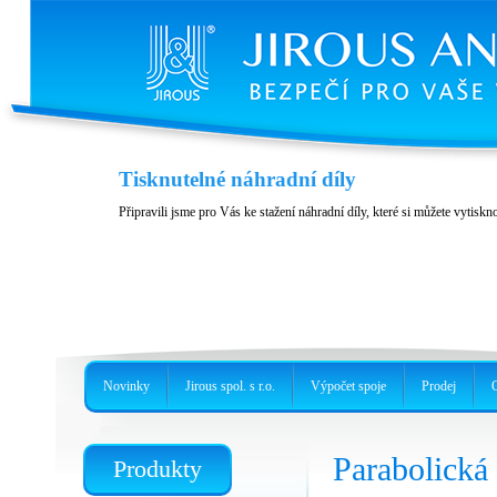
Kryt JH-LHG
Tisknutelné náhradní díly
Kryt pro jednotky RBLHG
Připravili jsme pro Vás ke stažení náhradní díly, které si můžete vytiskn
Novinky
Jirous spol. s r.o.
Výpočet spoje
Prodej
Parabolick
Produkty