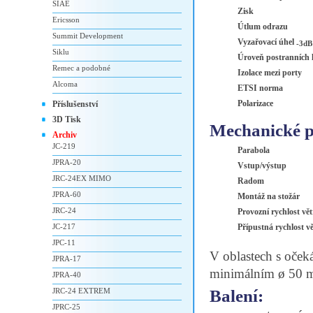
SIAE
Zisk
Ericsson
Útlum odrazu
Summit Development
Vyzařovací úhel
-3dB
Siklu
Úroveň postranních 
Remec a podobné
Izolace mezi porty
Alcoma
ETSI norma
Polarizace
Příslušenství
3D Tisk
Mechanické p
Archiv
JC-219
Parabola
JPRA-20
Vstup/výstup
JRC-24EX MIMO
Radom
JPRA-60
Montáž na stožár
JRC-24
Provozní rychlost vě
JC-217
Přípustná rychlost v
JPC-11
V oblastech s oček
JPRA-17
minimálním ø 50 
JPRA-40
Balení:
JRC-24 EXTREM
JPRC-25