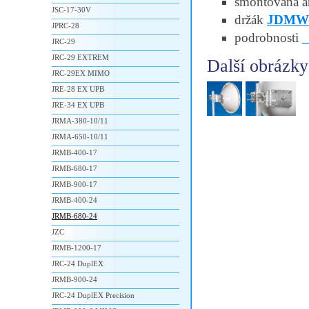
smontovaná an
JSC-17-30V
držák
JDMW-
JPRC-28
podrobnosti
JRC-29
JRC-29 EXTREM
Další obrázky
JRC-29EX MIMO
JRE-28 EX UPB
JRE-34 EX UPB
JRMA-380-10/11
JRMA-650-10/11
JRMB-400-17
JRMB-680-17
JRMB-900-17
JRMB-400-24
JRMB-680-24
JZC
JRMB-1200-17
JRC-24 DuplEX
JRMB-900-24
JRC-24 DuplEX Precision