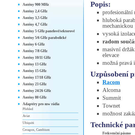
Popis:
Antény 900 MHz
Antény 2,4 GHz
profesionální
Antény 3,5 GHz
hluboká parab
Antény 4,7 GHz
mechanickou 
Antény 5 GHz panelové/sektorové
vysoká izolac
Antény 5/6 GHz parabolické
radom součás
Antény 6 GHz
masivní držá
Antény 7/8 GHz
elevace
Antény 10/11 GHz
možná pravá i
Antény 13 GHz
Antény 15 GHz
Uzpůsobení p
Antény 17/18 GHz
Racom
Antény 23 GHz
Alcoma
Antény 24/26 GHz
Summit
Antény 80 GHz
Adaptéry pro mw rádia
Townet
Přehled
možnost zaká
Aviat
Technické pa
Ubiquiti
Ceragon, Cambium
Frekvenční pásmo