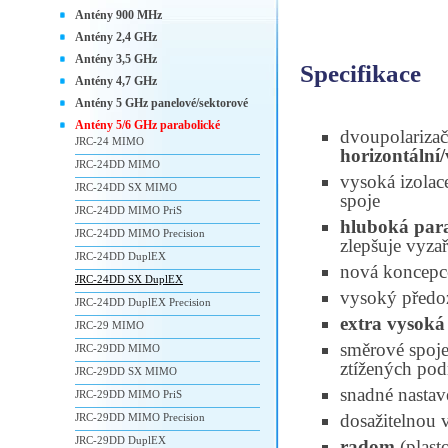
Antény 900 MHz
Antény 2,4 GHz
Antény 3,5 GHz
Specifikace
Antény 4,7 GHz
Antény 5 GHz panelové/sektorové
Antény 5/6 GHz parabolické
dvoupolariza
JRC-24 MIMO
horizontální/
JRC-24DD MIMO
vysoká izolac
JRC-24DD SX MIMO
spoje
JRC-24DD MIMO PriS
hluboká par
JRC-24DD MIMO Precision
zlepšuje vyza
JRC-24DD DuplEX
nová koncepc
JRC-24DD SX DuplEX
vysoký předo
JRC-24DD DuplEX Precision
extra vysoká
JRC-29 MIMO
směrové spoje 
JRC-29DD MIMO
ztížených po
JRC-29DD SX MIMO
snadné nastav
JRC-29DD MIMO PriS
dosažitelnou v
JRC-29DD MIMO Precision
JRC-29DD DuplEX
radom
(plast