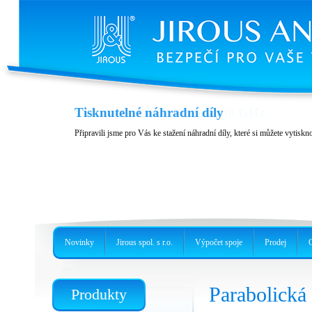
Ochrana proti sněhu pro 60 GHz
Tisknutelné náhradní díly
2 nové modely pro UBNT AF60 LR nebo pro AF60 a GBE-LR
Připravili jsme pro Vás ke stažení náhradní díly, které si můžete vytiskn
Novinky
Jirous spol. s r.o.
Výpočet spoje
Prodej
Parabolick
Produkty