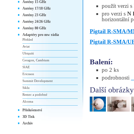
Antény 15 GHz
použít verzi s
Antény 17/18 GHz
pro verzi s
N 
Antény 23 GHz
horizontální p
Antény 24/26 GHz
Antény 80 GHz
Pigtail R-SMA/
Adaptéry pro mw rádia
Přehled
Pigtail R-SMA/U
Aviat
Ubiquiti
Balení:
Ceragon, Cambium
SIAE
po 2 ks
Ericsson
podrobnosti
Summit Development
Další obrázky
Siklu
Remec a podobné
Alcoma
Příslušenství
3D Tisk
Archiv