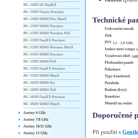
JRC-29DD SX DuplEX
JRC-29DD Duplex Precision
Technické pa
JRC-29DD MIMO Prec MimX
JRC-32DD MIMO Precision
Frekvenční rozsah
JRC-32DD MIMO Precision PriS
Zisk
JRC-32DD DuplEX Precision
PSV
5,1 - 5,9 GHz
JRC-32DD MIMO Precision MimX
Izolace mezi vstupy
5
JRC-35DD MIMO Precision
Vyzařovací úhel
-3dB
JRC-35DD MIMO PriS
Předozadní poměr
JRC-35DD DuplEX Precision
Polarizace
JRC-35DD MIMO MimX
Typy konektorů
JRC-38DD MIMO Pre
Parabola
Radom (kryt)
JRC-38DD MIMO PriS
Konektor
JRC-38DD DuplEX Precision
Montáž na stožár
JRC-38DD MIMO MimX
Antény 6 GHz
Doporučené př
Antény 7/8 GHz
Antény 10/11 GHz
Při použití s
Gent
Antény 13 GHz