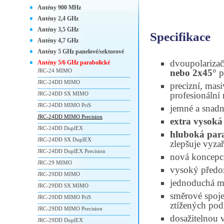
Antény 900 MHz
Antény 2,4 GHz
Antény 3,5 GHz
Specifikace
Antény 4,7 GHz
Antény 5 GHz panelové/sektorové
dvoupolariza
Antény 5/6 GHz parabolické
JRC-24 MIMO
nebo 2x45°
p
JRC-24DD MIMO
precizní, mas
profesionální
JRC-24DD SX MIMO
JRC-24DD MIMO PriS
jemné a snadn
JRC-24DD MIMO Precision
extra vysoká
JRC-24DD DuplEX
hluboká par
JRC-24DD SX DuplEX
zlepšuje vyza
JRC-24DD DuplEX Precision
nová koncepc
JRC-29 MIMO
vysoký předo
JRC-29DD MIMO
jednoduchá 
JRC-29DD SX MIMO
směrové spoje 
JRC-29DD MIMO PriS
ztížených po
JRC-29DD MIMO Precision
dosažitelnou v
JRC-29DD DuplEX