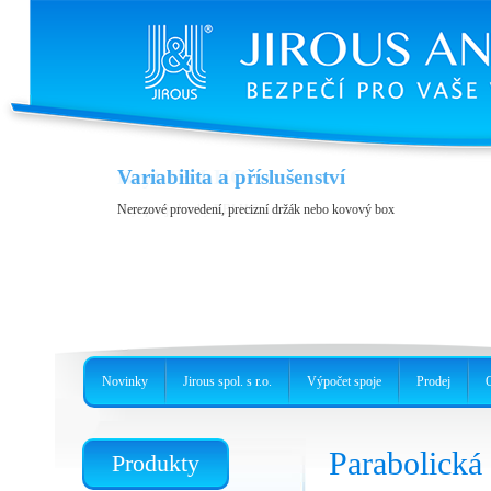
Variabilita a příslušenství
Kryt JH-LHG
Nerezové provedení, precizní držák nebo kovový box
Kryt pro jednotky RBLHG
Novinky
Jirous spol. s r.o.
Výpočet spoje
Prodej
Parabolick
Produkty