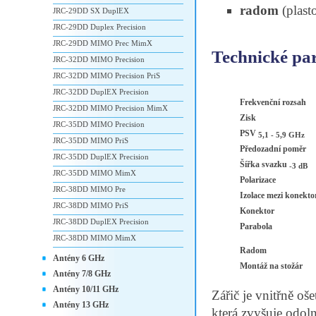
radom
(plast
JRC-29DD SX DuplEX
JRC-29DD Duplex Precision
JRC-29DD MIMO Prec MimX
Technické pa
JRC-32DD MIMO Precision
JRC-32DD MIMO Precision PriS
JRC-32DD DuplEX Precision
Frekvenční rozsah
JRC-32DD MIMO Precision MimX
Zisk
JRC-35DD MIMO Precision
PSV
5,1 - 5,9 GHz
JRC-35DD MIMO PriS
Předozadní poměr
JRC-35DD DuplEX Precision
Šířka svazku
-3 dB
JRC-35DD MIMO MimX
Polarizace
JRC-38DD MIMO Pre
Izolace mezi konekto
JRC-38DD MIMO PriS
Konektor
JRC-38DD DuplEX Precision
Parabola
JRC-38DD MIMO MimX
Radom
Antény 6 GHz
Montáž na stožár
Antény 7/8 GHz
Antény 10/11 GHz
Zářič je vnitřně o
Antény 13 GHz
která zvyšuje odoln