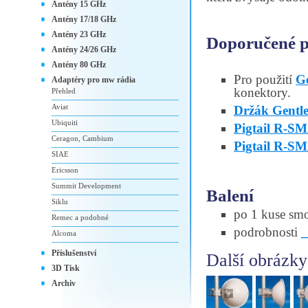
Antény 15 GHz
Antény 17/18 GHz
Antény 23 GHz
Doporučené př
Antény 24/26 GHz
Antény 80 GHz
Pro použití
G
Adaptéry pro mw rádia
konektory.
Přehled
Aviat
Držák Gentl
Ubiquiti
Pigtail R-
Ceragon, Cambium
Pigtail R-S
SIAE
Ericsson
Summit Development
Balení
Siklu
po 1 kuse smo
Remec a podobné
podrobnosti
Alcoma
Příslušenství
Další obrázky
3D Tisk
Archiv