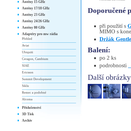
Antény 15 GHz
Antény 17/18 GHz
Doporučené př
Antény 23 GHz
Antény 24/26 GHz
při použití s
G
Antény 80 GHz
MIMO s kone
Adaptéry pro mw rádia
Držák Gentl
Přehled
Aviat
Balení:
Ubiquiti
po 2 ks
Ceragon, Cambium
podrobnosti
SIAE
Ericsson
Další obrázky
Summit Development
Siklu
Remec a podobné
Alcoma
Příslušenství
3D Tisk
Archiv