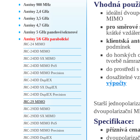
Vhodná použi
Antény 900 MHz
Antény 2,4 GHz
ideální dvoupo
MIMO
Antény 3,5 GHz
Antény 4,7 GHz
pro směrové 
krátké vzdále
Antény 5 GHz panelové/sektorové
Antény 5/6 GHz parabolické
klientská an
JRC-24 MIMO
podmínek
JRC-24DD MIMO
do horských o
JRC-24DD SX MIMO
tvorbě námra
JRC-24DD MIMO PriS
do prostředí
JRC-24DD MIMO Precision
dosažitelné vz
JRC-24DD DuplEX
výpočty
JRC-24DD SX DuplEX
JRC-24DD DuplEX Precision
JRC-29 MIMO
Starší jednopolariz
JRC-29DD MIMO
dvoupolarizační 
JRC-29DD SX MIMO
Specifikace:
JRC-29DD MIMO PriS
příznivá cen
JRC-29DD MIMO Precision
dvoupolarizač
JRC-29DD DuplEX