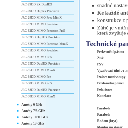
snadné nastav
JRC-29DD SX DuplEX
JRC-29DD Duplex Precision
Ke každé an
JRC-29DD MIMO Prec MimX
konstrukce z p
JRC-32DD MIMO Precision
Zářič je vnitř
JRC-32DD MIMO Precision PriS
která zvyšuje 
JRC-32DD DuplEX Precision
Technické pa
JRC-32DD MIMO Precision MimX
JRC-35DD MIMO Precision
Frekvenční pásmo
JRC-35DD MIMO PriS
Zisk
JRC-35DD DuplEX Precision
PSV
JRC-35DD MIMO MimX
Vyzařovací úhel
-3 d
JRC-38DD MIMO Pre
Izolace mezi vstupy
Předozadní poměr
JRC-38DD MIMO PriS
Polarizace
JRC-38DD DuplEX Precision
Konektor
JRC-38DD MIMO MimX
Antény 6 GHz
Parabola
Antény 7/8 GHz
Parabola
Antény 10/11 GHz
Radom (kryt)
Antény 13 GHz
Montáž na stožár