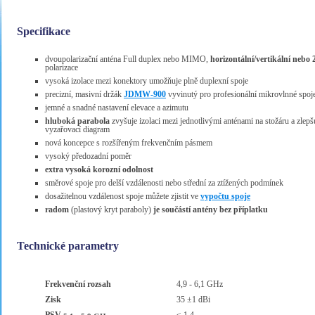
Specifikace
dvoupolarizační anténa Full duplex nebo MIMO,
horizontální/vertikální nebo 
polarizace
vysoká izolace mezi konektory umožňuje plně duplexní spoje
precizní, masivní držák
JDMW-900
vyvinutý pro profesionální mikrovlnné spoj
jemné a snadné nastavení elevace a azimutu
hluboká parabola
zvyšuje izolaci mezi jednotlivými anténami na stožáru a zlepš
vyzařovací diagram
nová koncepce s rozšířeným frekvenčním pásmem
vysoký předozadní poměr
extra vysoká korozní odolnost
směrové spoje pro delší vzdálenosti nebo střední za ztížených podmínek
dosažitelnou vzdálenost spoje můžete zjistit ve
vypočtu spoje
radom
(plastový kryt paraboly)
je součástí antény bez příplatku
Technické parametry
Frekvenční rozsah
4,9 - 6,1 GHz
Zisk
35 ±1 dBi