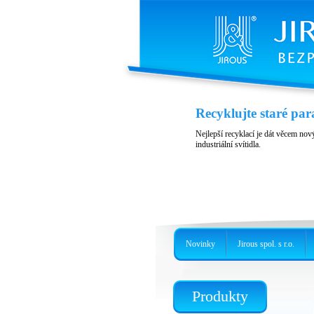
Kryt JH-LHG
Recyklujte staré par
Kryt pro jednotky RBLHG
Nejlepší recyklací je dát věcem nový
industriální svítidla.
Novinky
Jirous spol. s r.o.
Produkty