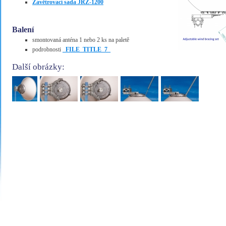
Zavětrovací sada JRZ-1200
Balení
smontovaná anténa 1 nebo 2 ks na paletě
podrobnosti
_FILE_TITLE_7_
Další obrázky: