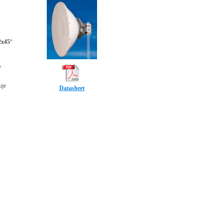
2x45°
e
uje
Datasheet