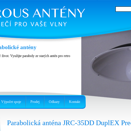
abolické antény
 život. Využijte paraboly ze starých antén pro retro
Výpočet spoje
Prodej
Odkazy
Kontakt
Parabolická anténa JRC-35DD DuplEX Pre