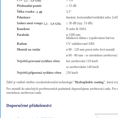
PSV
≤ 1,4
5,1 - 5,9 GHz
Předozadní poměr
≥ 53 dB
Šířka svazku
3,1°
-3 dB
Polarizace
lineární, horizontální/vertikální nebo 2x4
Izolace mezi vstupy
≥ 50 dB (typ. 53 dB)
5,1 - 5,9 GHz
Konektor
N nebo R-SMA
Parabola
ø 1200 mm
hliníková slitina s vypalovanou barvou
Radom
UV stabilizované ABS
Montáž na stožár
ø 80 - 120 mm pravá nebo levá montáž
ø 60 - 80 mm - se stavitelnou zavětrovací
Největší provozní rychlost větru
bez zavětrování 110 km/h
se zavětrováním 140 km/h
Největší přípustná rychlost větru
210 km/h
Zářič je vnitřně ošetřen vysokofrekvenční technologií
"Hydrophobic coating"
, která zv
Pro montáž do náročných povětrnostních podmínek doporučujeme zavětrovací sadu. Pro m
stavitelnou zavětrovací sadu.
Doporučené příslušenství