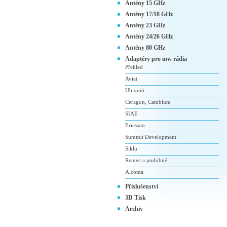
Antény 15 GHz
Antény 17/18 GHz
Antény 23 GHz
Antény 24/26 GHz
Antény 80 GHz
Adaptéry pro mw rádia
Přehled
Aviat
Ubiquiti
Ceragon, Cambium
SIAE
Ericsson
Summit Development
Siklu
Remec a podobné
Alcoma
Příslušenství
3D Tisk
Archiv