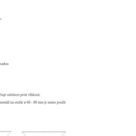
5°
 sadou
yšuje odolnost proti vlhkosti.
ontáž na stožár ø 60 - 80 mm je nutno použít