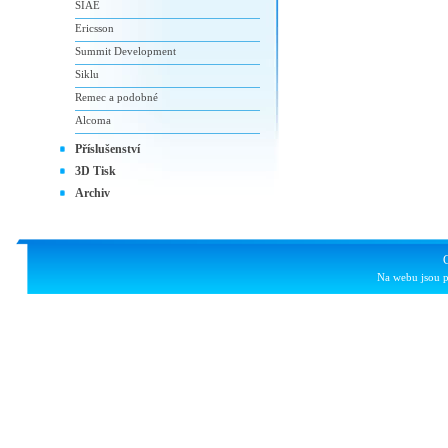
SIAE
Ericsson
Summit Development
Siklu
Remec a podobné
Alcoma
Příslušenství
3D Tisk
Archiv
Na webu jsou p