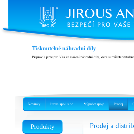
Ochrana proti sněhu pro 60 GHz
Tisknutelné náhradní díly
2 nové modely pro UBNT AF60 LR nebo pro AF60 a GBE-LR
Připravili jsme pro Vás ke stažení náhradní díly, které si můžete vytiskn
Novinky
Jirous spol. s r.o.
Výpočet spoje
Prodej
Prodej a distri
Produkty