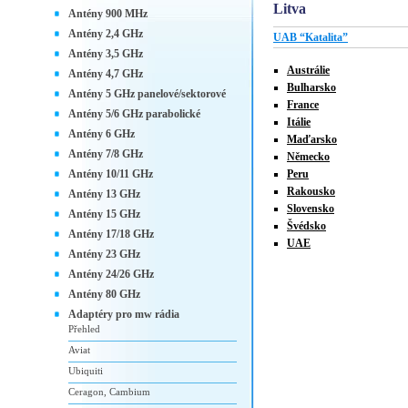
Litva
Antény 900 MHz
Antény 2,4 GHz
UAB “Katalita”
Antény 3,5 GHz
Austrálie
Antény 4,7 GHz
Bulharsko
Antény 5 GHz panelové/sektorové
France
Antény 5/6 GHz parabolické
Itálie
Antény 6 GHz
Maďarsko
Antény 7/8 GHz
Německo
Antény 10/11 GHz
Peru
Rakousko
Antény 13 GHz
Slovensko
Antény 15 GHz
Švédsko
Antény 17/18 GHz
UAE
Antény 23 GHz
Antény 24/26 GHz
Antény 80 GHz
Adaptéry pro mw rádia
Přehled
Aviat
Ubiquiti
Ceragon, Cambium