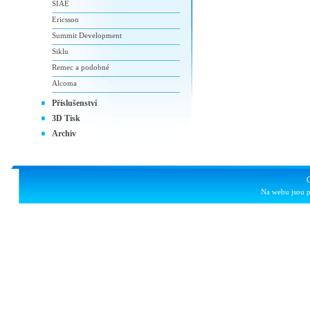
SIAE
Ericsson
Summit Development
Siklu
Remec a podobné
Alcoma
Příslušenství
3D Tisk
Archiv
Na webu jsou p