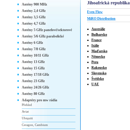
Jihoafrická republika
Antény 900 MHz
Antény 2,4 GHz
Even Flow
Antény 3,5 GHz
MiRO Distribution
Antény 4,7 GHz
Austrálie
Antény 5 GHz panelové/sektorové
Bulharsko
Antény 5/6 GHz parabolické
France
Antény 6 GHz
Itálie
Antény 7/8 GHz
Maďarsko
Antény 10/11 GHz
Německo
Antény 13 GHz
Peru
Rakousko
Antény 15 GHz
Slovensko
Antény 17/18 GHz
Švédsko
Antény 23 GHz
UAE
Antény 24/26 GHz
Antény 80 GHz
Adaptéry pro mw rádia
Přehled
Aviat
Ubiquiti
Ceragon, Cambium