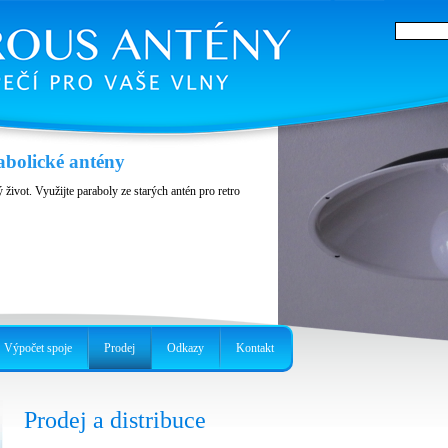
abolické antény
 život. Využijte paraboly ze starých antén pro retro
Výpočet spoje
Prodej
Odkazy
Kontakt
Prodej a distribuce