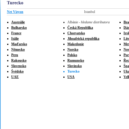
Turecko
Net Vizyon
Istanbul
Austrálie
Albánie -
hledame distributora
Braz
Bulharsko
Česká Republika
Dá
France
Chorvatsko
Irs
Itálie
Jihoafrická republika
Lit
Maďarsko
Makedonie
Mex
Německo
Norsko
Nov
Peru
Polsko
Por
Rakousko
Rumunsko
Ře
Slovensko
Slovinsko
Špa
Švédsko
Turecko
Ukr
UAE
USA
Vel