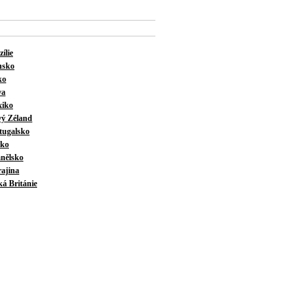
ílie
nsko
ko
va
iko
ý Zéland
tugalsko
cko
nělsko
ajina
ká Británie