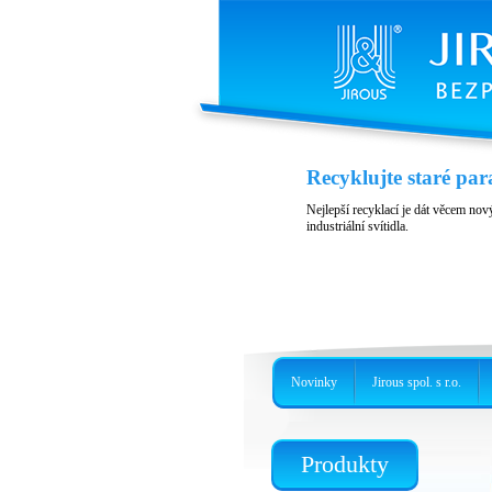
Recyklujte staré par
Nejlepší recyklací je dát věcem nový
industriální svítidla.
Novinky
Jirous spol. s r.o.
Produkty